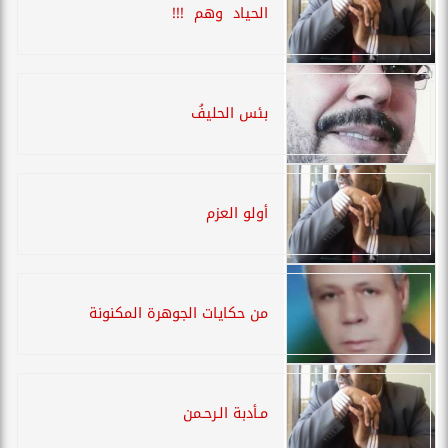
الحياد وهم !!!
بئس الحليفُ
أولو العزم
من حكايات الجوهرة المكنونة
مـأدبة الـرحـمن