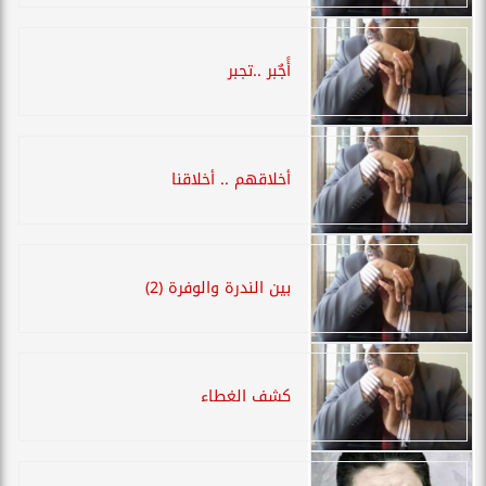
أًجٌبر ..تجبر
أخلاقهم .. أخلاقنا
بين الندرة والوفرة (2)
كشف الغطاء