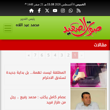
هـ
الخميس
6 أغسطس 2026
11:10 مـ
21 صفر 1448
رئيس التحرير
محمد عبد اللاه
مقالات
»
7
6
5
4
3
2
1
«
المطلقة ليست تهمة... بل بداية جديدة
تستحق الاحترام
عصام كامل يكتب : محمد رفيع .. رجل
من طراز فريد