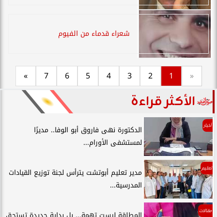
شعراء قدماء من الفيوم
»
7
6
5
4
3
2
1
«
الأكثر قراءة
أخبار
الدكتورة نهى فاروق أبو الوفا.. مديرًا
لمستشفى الأورام...
تعليم
مدير تعليم أبوتشت يترأس لجنة توزيع القيادات
المدرسية...
مقالات
المطلقة ليست تهمة... بل بداية جديدة تستحق