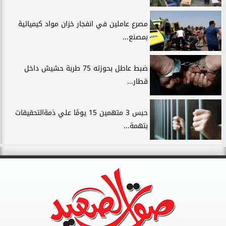
مصرع عاملين في انفجار خزان مواد كيميائية
بمصنع...
ضبط عاطل بحوزته 75 طربة حشيش داخل
قطار...
حبس 3 متهمين 15 يومًا علي ذمةالتحقيقات
بتهمة...