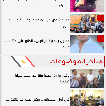
الاحترام
حوادث
مصرع شخص في تصادم دراجة نارية وسيارة
على...
حوادث
مقتول ببندقية خرطوش.. العثور علي جثة شاب
وسط...
آخر الموضوعات
وكيل وزارة الصحة بقنا يبدأ عمله بجولة
تفقدية...
في أول اجتماعاته .. وكيل صحة قنا يناقش...