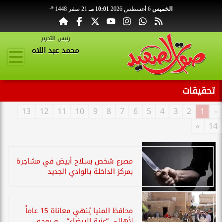
هـ
الخميس
6 أغسطس 2026
10:01 مـ
21 صفر 1448
رئيس التحرير
محمد عبد اللاه
تحقيقات
13
12
11
10
9
8
7
6
5
4
3
2
1
«
»
14
مصرع شخص بسلاح أبيض في مشاجرة
بمركز الداخلة بالوادي الجديد
محافظ المنيا يُنهي معاناة 15 عاماً
لأهالي ”عزبة البيضاء” .. و يوجه...