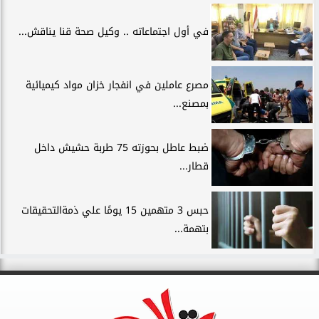
في أول اجتماعاته .. وكيل صحة قنا يناقش...
مصرع عاملين في انفجار خزان مواد كيميائية
بمصنع...
ضبط عاطل بحوزته 75 طربة حشيش داخل
قطار...
حبس 3 متهمين 15 يومًا علي ذمةالتحقيقات
بتهمة...