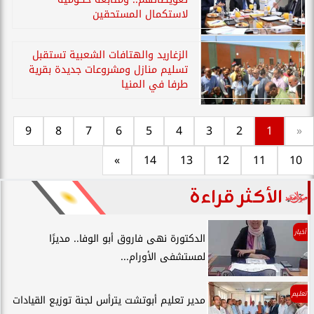
لاستكمال المستحقين
الزغاريد والهتافات الشعبية تستقبل
تسليم منازل ومشروعات جديدة بقرية
طرفا في المنيا
9
8
7
6
5
4
3
2
1
«
»
14
13
12
11
10
الأكثر قراءة
أخبار
الدكتورة نهى فاروق أبو الوفا.. مديرًا
لمستشفى الأورام...
تعليم
مدير تعليم أبوتشت يترأس لجنة توزيع القيادات