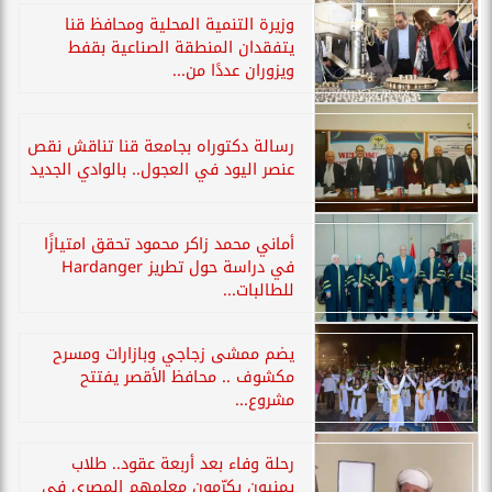
وزيرة التنمية المحلية ومحافظ قنا
يتفقدان المنطقة الصناعية بقفط
ويزوران عددًا من...
رسالة دكتوراه بجامعة قنا تناقش نقص
عنصر اليود في العجول.. بالوادي الجديد
أماني محمد زاكر محمود تحقق امتيازًا
في دراسة حول تطريز Hardanger
للطالبات...
يضم ممشى زجاجي وبازارات ومسرح
مكشوف .. محافظ الأقصر يفتتح
مشروع...
رحلة وفاء بعد أربعة عقود.. طلاب
يمنيون يكرّمون معلمهم المصري في