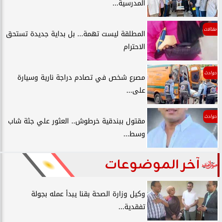
المدرسية...
مقالات
المطلقة ليست تهمة... بل بداية جديدة تستحق
الاحترام
حوادث
مصرع شخص في تصادم دراجة نارية وسيارة
على...
حوادث
مقتول ببندقية خرطوش.. العثور علي جثة شاب
وسط...
آخر الموضوعات
وكيل وزارة الصحة بقنا يبدأ عمله بجولة
تفقدية...