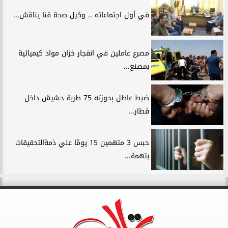
في أول اجتماعاته .. وكيل صحة قنا يناقش...
مصرع عاملين في انفجار خزان مواد كيميائية
بمصنع...
ضبط عاطل بحوزته 75 طربة حشيش داخل
قطار...
حبس 3 متهمين 15 يومًا علي ذمةالتحقيقات
بتهمة...