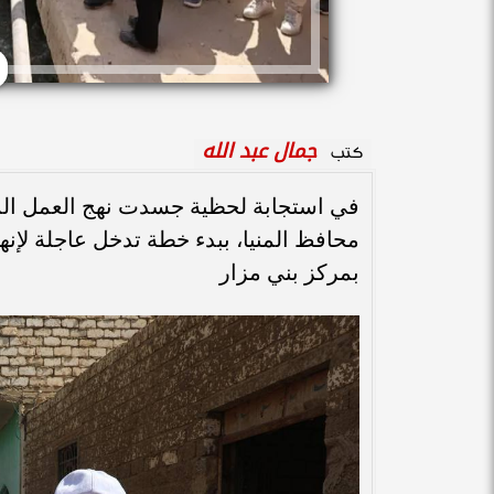
جمال عبد الله
كتب
في استجابة لحظية جسدت نهج العمل الميد
محافظ المنيا، ببدء خطة تدخل عاجلة لإنها
بمركز بني مزار