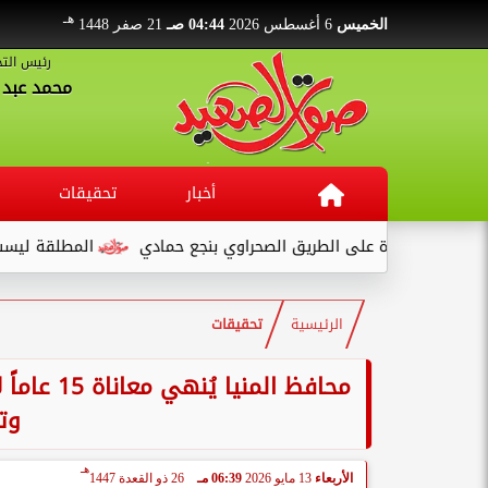
هـ
الخميس
6 أغسطس 2026
04:44 صـ
21 صفر 1448
رئيس التح
محمد عبد ا
أخبار
تحقيقات
طريق الصحراوي بنجع حمادي
المطلقة ليست تهمة... بل بداية جدي
الرئيسية
تحقيقات
محافظ الم
وت
هـ
الأربعاء
13 مايو 2026
06:39 مـ
26 ذو القعدة 1447