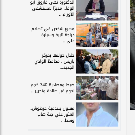
الدكتورة نهى فاروق أبو
الوفا.. مديرًا لمستشفى
الأورام...
مصرع شخص في تصادم
دراجة نارية وسيارة
على...
خلال جولتها بمركز
باريس.. محافظ الوادي
الجديد...
ضبط ومصادرة 340 كجم
لحوم غير صالحة وتحرير...
مقتول ببندقية خرطوش..
العثور علي جثة شاب
وسط...