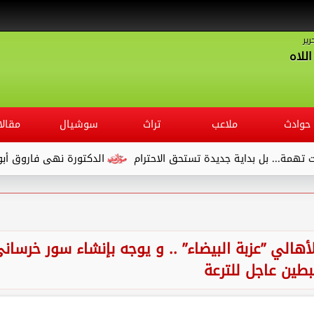
رير
للاه
حوادث
ملاعب
تراث
سوشيال
مقالا
دة تستحق الاحترام
الدكتورة نهى فاروق أبو الوفا.. مديرًا لمستشفى
نيا يُنهي معاناة 15 عاماً لأهالي ”عزبة البيضاء” .. و يوجه بإنشاء سور خرسان
بطين عاجل للترعة