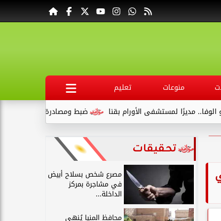
ت
منوعات
تعليم
 الأورام بقنا
ضبط ومصادرة 340 كجم لحوم غير صالحة وتحرير 39 مخالفة في المنيا
تحقيقات
ي
مصرع شخص بسلاح أبيض
في مشاجرة بمركز
الداخلة...
محافظ المنيا يُنهي