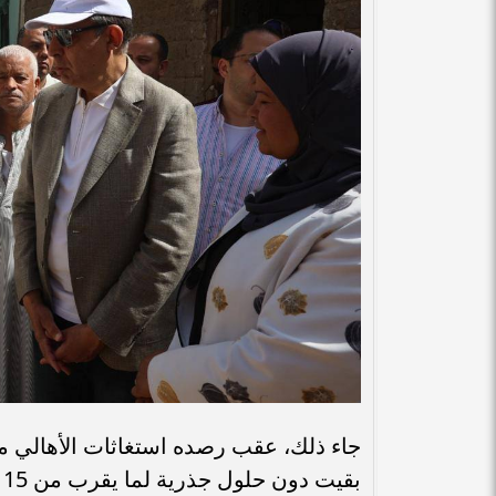
جاء ذلك، عقب رصده استغاثات الأهالي من
بقيت دون حلول جذرية لما يقرب من 15 عاماً، مهددةً سلامة المنشآت وحياة المواطنين.