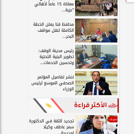
معاناة 15 عاماً لأهالي
”عزبة...
محافظ قنا يعلن الخطة
الكاملة لنقل مواقف
البحر...
رئيس مدينة الوقف:
تطوير البنية التحتية
وتحسين الخدمات...
ننشر تفاصيل المؤتمر
الصحفي الموسع لرئيس
الوزراء
الأكثر قراءة
منوعات
تجديد الثقة في الدكتورة
سمر عاطف وكيلا
لمديرية...