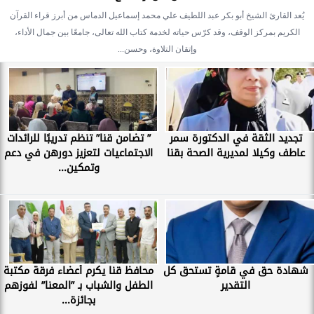
يُعد القارئ الشيخ أبو بكر عبد اللطيف علي محمد إسماعيل الدماس من أبرز قراء القرآن
الكريم بمركز الوقف، وقد كرّس حياته لخدمة كتاب الله تعالى، جامعًا بين جمال الأداء،
وإتقان التلاوة، وحسن...
تجديد الثقة في الدكتورة سمر
” تضامن قنا” تنظم تدريبًا للرائدات
عاطف وكيلا لمديرية الصحة بقنا
الاجتماعيات لتعزيز دورهن في دعم
وتمكين...
شهادة حق في قامةٍ تستحق كل
محافظ قنا يكرم أعضاء فرقة مكتبة
التقدير
الطفل والشباب بـ ”المعنا” لفوزهم
بجائزة...