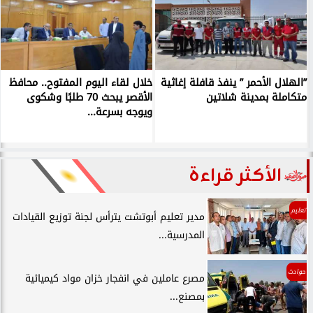
”الهلال الأحمر ” ينفذ قافلة إغاثية
خلال لقاء اليوم المفتوح.. محافظ
متكاملة بمدينة شلاتين
الأقصر يبحث 70 طلبًا وشكوى
ويوجه بسرعة...
الأكثر قراءة
تعليم
مدير تعليم أبوتشت يترأس لجنة توزيع القيادات
المدرسية...
حوادث
مصرع عاملين في انفجار خزان مواد كيميائية
بمصنع...