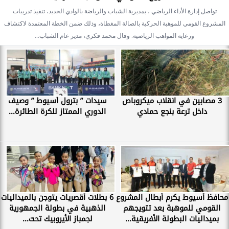
تواصل إدارة الأداء الرياضي ، بمديرية الشباب والرياضة بالوادي الجديد، تنفيذ تدريبات
المشروع القومي للموهبة الحركية بالصالة المغطاة، وذلك ضمن الخطة المعتمدة لاكتشاف
ورعاية المواهب الرياضية. وقال محمد فكري، مدير عام الشباب...
3 مصابين في انقلاب ميكروباص
سيدات ” بترول أسيوط ” وصيف
داخل ترعة بنجع حمادي
الدوري الممتاز للكرة الطائرة...
محافظ أسيوط يكرم أبطال المشروع
6 بطلات أقصريات يتوجن بالميداليات
القومي للموهبة بعد تتويجهم
الذهبية في بطولة الجمهورية
بميداليات البطولة الأفريقية...
لجمباز الأيروبيك تحت...