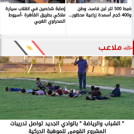
ضبط 500 لتر لبن فاسد، وطن
إصابة شخصين في انقلاب سيارة
و400 كجم أسمدة زراعية محظور...
ملاكي بطريق القاهرة -أسيوط
الصحراوي الغربي
ملاعب
” الشباب والرياضة ” بالوادي الجديد تواصل تدريبات
المشروع القومي للموهبة الحركية