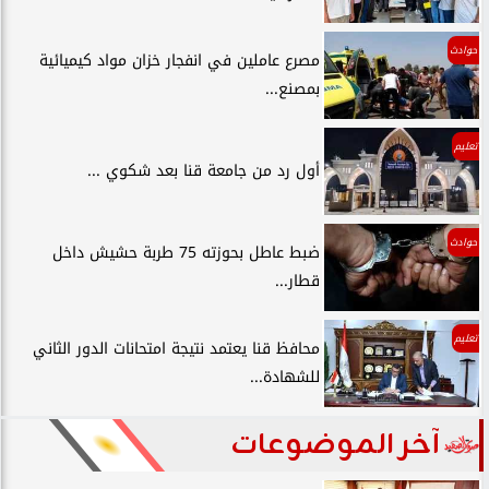
حوادث
مصرع عاملين في انفجار خزان مواد كيميائية
بمصنع...
تعليم
أول رد من جامعة قنا بعد شكوي ...
حوادث
ضبط عاطل بحوزته 75 طربة حشيش داخل
قطار...
تعليم
محافظ قنا يعتمد نتيجة امتحانات الدور الثاني
للشهادة...
آخر الموضوعات