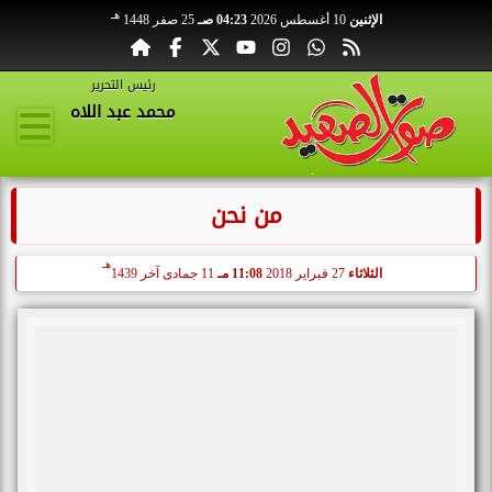
هـ
الإثنين
10 أغسطس 2026
04:23 صـ
25 صفر 1448
رئيس التحرير
محمد عبد اللاه
من نحن
هـ
الثلاثاء
27 فبراير 2018
11:08 مـ
11 جمادى آخر 1439