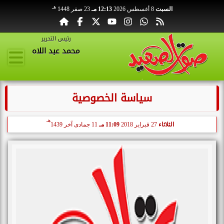
هـ
السبت
8 أغسطس 2026
12:13 مـ
23 صفر 1448
رئيس التحرير
محمد عبد اللاه
سياسة الخصوصية
هـ
الثلاثاء
27 فبراير 2018
11:09 مـ
11 جمادى آخر 1439