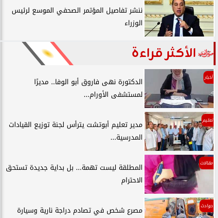
ننشر تفاصيل المؤتمر الصحفي الموسع لرئيس
الوزراء
الأكثر قراءة
أخبار
الدكتورة نهى فاروق أبو الوفا.. مديرًا
لمستشفى الأورام...
تعليم
مدير تعليم أبوتشت يترأس لجنة توزيع القيادات
المدرسية...
مقالات
المطلقة ليست تهمة... بل بداية جديدة تستحق
الاحترام
حوادث
مصرع شخص في تصادم دراجة نارية وسيارة