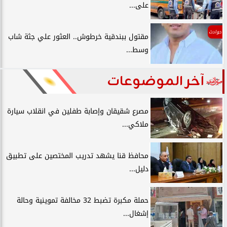
على...
حوادث
مقتول ببندقية خرطوش.. العثور علي جثة شاب
وسط...
آخر الموضوعات
مصرع شقيقان وإصابة طفلين في انقلاب سيارة
ملاكي...
محافظ قنا يشهد تدريب المختصين على تطبيق
دليل...
حملة مكبرة تضبط 32 مخالفة تموينية وحالة
إشغال...