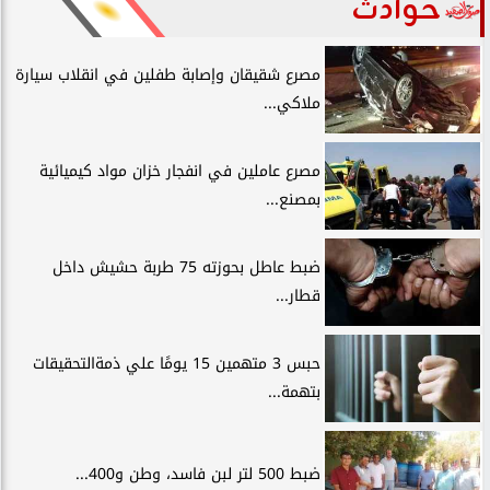
حوادث
مصرع شقيقان وإصابة طفلين في انقلاب سيارة
ملاكي...
مصرع عاملين في انفجار خزان مواد كيميائية
بمصنع...
ضبط عاطل بحوزته 75 طربة حشيش داخل
قطار...
حبس 3 متهمين 15 يومًا علي ذمةالتحقيقات
بتهمة...
ضبط 500 لتر لبن فاسد، وطن و400...