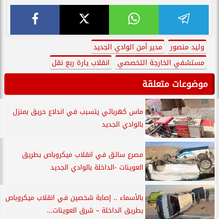
وليد منصور
مدير أمن الوادي الجديد
مستشفي الخارجة التخصصي
انقلاب يارة ربع نقل
موضوعات متعلقة
ماس كهربائي يتسبب في اندلاع حريق بمنزل
بالوادي الجديد
مصرع سائق في انقلاب ميكروباص بطريق
العوينات -الداخلة بالوادي الجديد
بالأسماء .. إصابة شخصين في انقلاب ميكروباص
بطريق الداخلة – شرق العوينات...