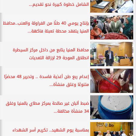
الشامل خطوة كبيرة نحو تقديم...
بإنتاج يومي 40 طنًا من الفراولة والعنب..محافظ
المنيا يتفقد محطة تعبئة فاكهة...
محافظ المنيا يتابع من داخل مركز السيطرة
انطلاق الموجة 29 لإزالة التعديات
إعدام ربع طن أغذية فاسدة .. وتحرير 48 محضرًا
متنوعًا وغلق منشأة...
ضبط ألبان غير صالحة بمركز مطاي بالمنيا وغلق
34 منشأة مخالفة...
بمناسبة يوم الشهيد.. تكريم أسر الشهداء