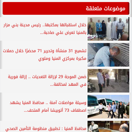
موضوعات متعلقة
خلال استقبالها بمكتبها.. رئيس مدينة بني مزار
بالمنيا تعرض علي صاحبة...
تشميع 31 منشأة وتحرير 71 محضرًا خلال حملات
مكبرة بمركزي المنيا وملوي
ضمن الموجة 29 لإزالة التعديات .. إزالة فورية
في المهد لمخالفة...
وسيلة مواصلات آمنة .. محافظ المنيا يشهد
اصطفاف 73 أتوبيسًا أمام المتحف...
محافظ المنيا : تطبيق منظومة التأمين الصحي