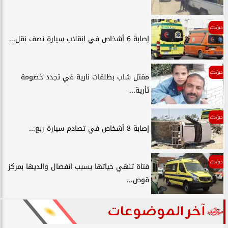
حوادث
إصابة 6 أشخاص في انقلاب سيارة نصف نقل...
حوادث
مقتل شاب بطلقات نارية في تجدد خصومة
ثأرية...
حوادث
إصابة 8 أشخاص في تصادم سيارة ربع...
حوادث
فتاة تنهي حياتها بسبب انفصال والديها بمركز
قوص...
آخر الموضوعات