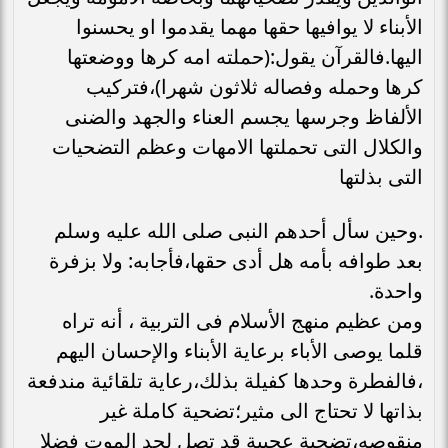
الأبناء لا يوافيها حقها مهما يقدموا او يحسنوا
اليها.فالقرآن يقول:(حملته امه كرها ووضعتها
كرها وحمله وفصاله ثلاثون شهرا)،فتركيب
الألفاظ وجرسها يجسم العناء والجهد والضنى
والكلال التى تحملتها الامهات وعظم التضحيات
التى بذلتها
.وحين سأل أحدهم النبى صلى الله عليه وسلم
بعد طوافه بأمه هل أدى حقها،فأجابه: ولا بزفرة
واحدة.
ومن عظيم منهج الأسلام فى التربية ، أنه تراه
قلما يوصى الأباء برعاية الأبناء والإحسان اليهم
،فالفطرة وحدها كفيلة بذلك،رعاية تلقائية مندفعة
بذاتها لا تحتاج الى مثير؛تضحية كاملة غير
منقوصه،تضحية عجيبة قد تصل لحد الموت فضلا