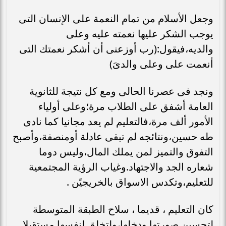
وجعل الأسلام من تمام النعمة على الإنسان التى
يوجب الشكر عليها نعمته عليه وعلى
والديه،فيقول:(رب أوزعنى أن أشكر نعمتك التى
أنعمت على وعلى والدىَ)
ونجد فى عصرنا الحالى ومع كل نتيجة للثانوية
العامة أشفق على الطلاب مرة؛وعلى أولياء
الأمور ألف مرة،فالتعليم لم يعد مجانيا كما نادى
طه حسين،ونتائجه لم تبقى عادلة أومنصفة،وأصبح
التفوق والتميز لمن يملك المال،وليس دوما
شعاره الجد والاجتهاد.وغياب الرؤية المجتمعية
للتعليم،وتكدس الاسواق بالخريجيًن .
كان التعليم ، قديما ، سلاح الطبقة المتوسطة
لتحسين صورتها ودخلها،ولتخلق لنفسها مستقبلا