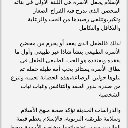
الإسلام يجعل الأسرة هى اللبنة الأولى فى بنائه
المحصن الذى تدرج فيه الفراخ الصغار
وتكبر،وتتلقى رصيدها من الحب والرعاية
والتكافل والتكامل
لذلك فالطفل الذى يفقد أو يحرم من محضن
الأسرة الطبيعى ينشأ شاذا غير طبيعى وأول ما
يفقده ويفتقده هو الحب الطبيعى.الطفل فى
نطاق الأسرة يستأثر بحب أمه طيلة حمله ثم
يتلوها حولين الرضاعة،هذه الحضانة تحميه وتنزع
من صدره بذور الحقد والتنافس وغياب ثبات
الشخصية
والدراسات الحديثة تؤكد صحة منهج الأسلام
وسلامة طريقته التربوية، فالإسلام يعظم قيمة
الوالدين ويقدر تضحياتهما وبخاصه الأمومة ويجعل