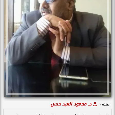
د. محمود العبد حسن
بقلم: