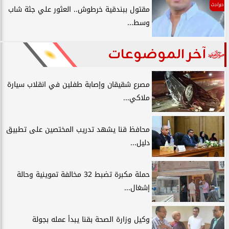
حوادث
مقتول ببندقية خرطوش.. العثور علي جثة شاب
وسط...
آخر الموضوعات
مصرع شقيقان وإصابة طفلين في انقلاب سيارة
ملاكي...
محافظ قنا يشهد تدريب المختصين على تطبيق
دليل...
حملة مكبرة تضبط 32 مخالفة تموينية وحالة
إشغال...
وكيل وزارة الصحة بقنا يبدأ عمله بجولة