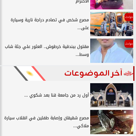
الاحترام
حوادث
مصرع شخص في تصادم دراجة نارية وسيارة
على...
حوادث
مقتول ببندقية خرطوش.. العثور علي جثة شاب
وسط...
آخر الموضوعات
أول رد من جامعة قنا بعد شكوي ...
مصرع شقيقان وإصابة طفلين في انقلاب سيارة
ملاكي...