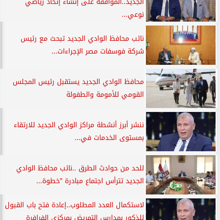
الجديد..الموافقة على إنشاء إتحاد رياضي
نوعي...
نائب محافظ الوادي الجديد تبحث مع رئيس
شركة فوسفات مصر الإجراءات...
محافظ الوادي الجديد يستقبل رئيس المجلس
القومي للأمومة والطفولة
ننشر أبرز أنشطة مراكز الوادي الجديد للارتقاء
بمستوى الخدمات في...
للحد من حوادث الطرق ..نائب محافظ الوادي
الجديد تترأس اجتماع مبادرة ”خطوة...
لاستكمال العدد المطلوب..إعادة فتح باب القبول
للذكور بمدارس التمريض بمركزي الفرافرة