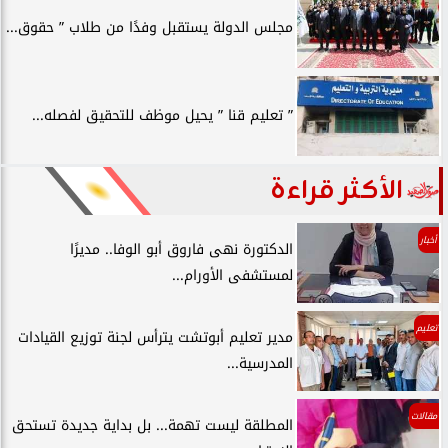
مجلس الدولة يستقبل وفدًا من طلاب ” حقوق...
” تعليم قنا ” يحيل موظف للتحقيق لفصله...
الأكثر قراءة
أخبار
الدكتورة نهى فاروق أبو الوفا.. مديرًا
لمستشفى الأورام...
تعليم
مدير تعليم أبوتشت يترأس لجنة توزيع القيادات
المدرسية...
مقالات
المطلقة ليست تهمة... بل بداية جديدة تستحق