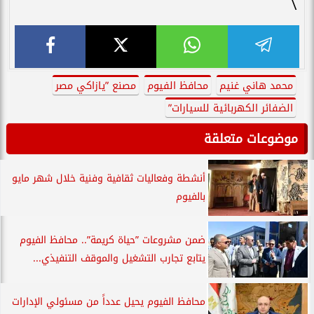
\
محمد هاني غنيم
محافظ الفيوم
مصنع ”يازاكي مصر
الضفائر الكهربائية للسيارات”
موضوعات متعلقة
أنشطة وفعاليات ثقافية وفنية خلال شهر مايو
بالفيوم
ضمن مشروعات ”حياة كريمة”.. محافظ الفيوم
يتابع تجارب التشغيل والموقف التنفيذي...
محافظ الفيوم يحيل عدداً من مسئولي الإدارات