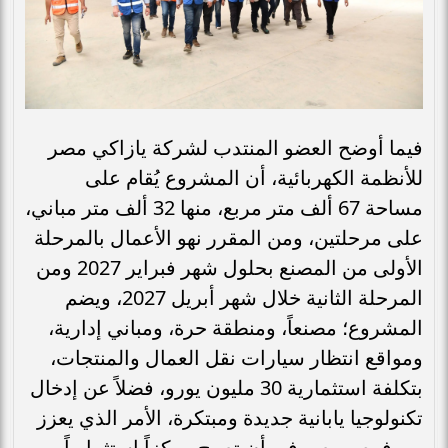
فيما أوضح العضو المنتدب لشركة يازاكي مصر
للأنظمة الكهربائية، أن المشروع يُقام على
مساحة 67 ألف متر مربع، منها 32 ألف متر مباني،
على مرحلتين، ومن المقرر نهو الأعمال بالمرحلة
الأولى من المصنع بحلول شهر فبراير 2027 ومن
المرحلة الثانية خلال شهر أبريل 2027، ويضم
المشروع؛ مصنعاً، ومنطقة حرة، ومباني إدارية،
ومواقع انتظار سيارات نقل العمال والمنتجات،
بتكلفة استثمارية 30 مليون يورو، فضلاً عن إدخال
تكنولوجيا يابانية جديدة ومبتكرة، الأمر الذي يعزز
من فرص مصر في أن تصبح مركزاً استثمارياً