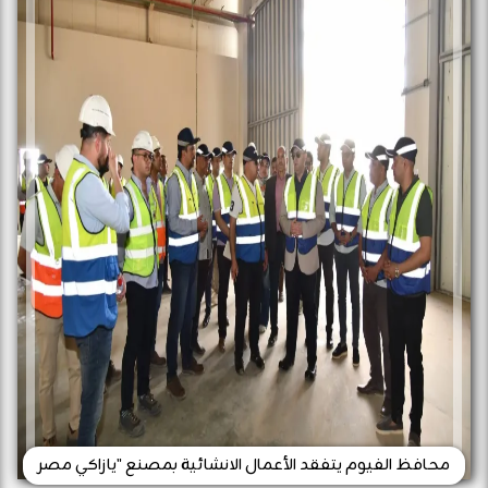
محافظ الفيوم يتفقد الأعمال الانشائية بمصنع "يازاكي مصر