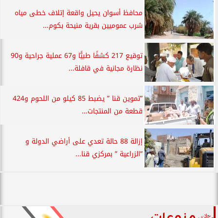
محافظ أسوان يحيل واقعة إتلاف خطى مياه
شرب عموميين بقرية منيحة بكوم...
توقيع 217 كشفًا طبيًّا و67 عملية جراحية و90
نظارة مجانية في قافلة...
”تموين قنا ” يضبط 85 كيلو من اللحوم و424
قطعة من المنتجات...
إزالة 88 حالة تعدي على أراضي الدولة و
”الزراعية ” بمركزي قنا...
منوعات