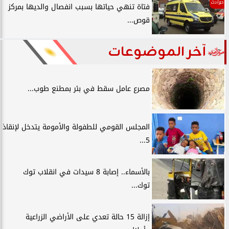
حوادث
فتاة تنهي حياتها بسبب انفصال والديها بمركز
قوص...
آخر الموضوعات
مصرع عامل سقط في بئر بمطنع طوب...
المجلس القومي للطفولة والأمومة يتدخل لإنقاذ
5...
بالأسماء.. إصابة 8 سيدات في انقلاب توك
توك...
إزالة 15 حالة تعدي على الأراضي الزراعية