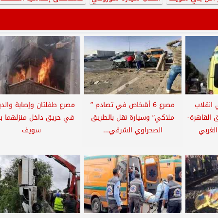
في انقلاب
مصرع 6 أشخاص في تصادم ”
مصرع طفلتان وإصابة والدي
القاهرة-
ملاكي” وسيارة نقل بالطريق
في حريق داخل منزلهما ب
لغربي
الصحراوي الشرقي...
سويف