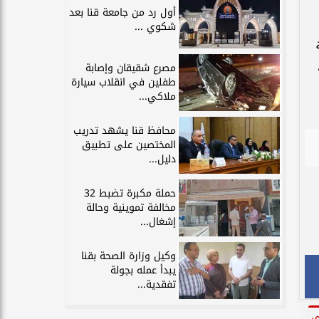
أول رد من جامعة قنا بعد
شكوي ...
ة
امًا،
مصرع شقيقان وإصابة
طفلين في انقلاب سيارة
ملاكي...
محافظ قنا يشهد تدريب
المختصين على تطبيق
دليل...
حملة مكبرة تضبط 32
مخالفة تموينية وحالة
إشغال...
وكيل وزارة الصحة بقنا
يبدأ عمله بجولة
تفقدية...
ي