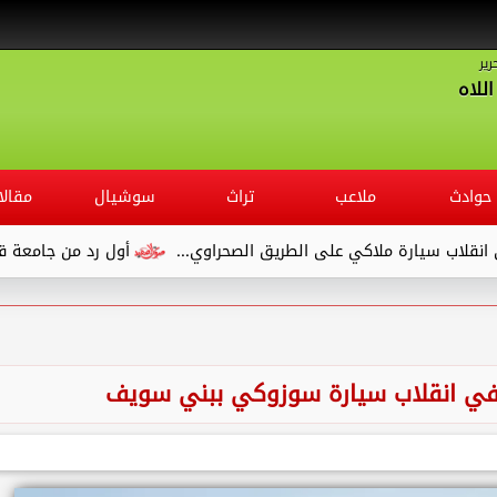
رير
للاه
حوادث
ملاعب
تراث
سوشيال
مقالا
رة ملاكي على الطريق الصحراوي...
أول رد من جامعة قنا بعد شكو