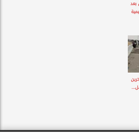
 بعد
مية
مال وإصابة 20 آخرين
...