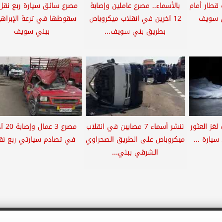
قطار أمام
بالأسماء.. مصرع عاملين وإصابة
مصرع سائق سيارة ربع نقل
ي سويف
12 آخرين في انقلاب ميكروباص
سقوطها في ترعة الإبراهي
بطريق بني سويف...
ببني سويف
غز العثور
ننشر أسماء 7 مصابين في انقلاب
مصرع 3 ع
يارة ...
ميكروباص على الطريق الصحراوي
في تصادم سيارتي ربع نقل
الشرقي ببني...