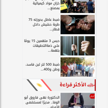
خزان مواد كيميائية
بمصنع...
ضبط عاطل بحوزته 75
طربة حشيش داخل
قطار...
حبس 3 متهمين 15 يومًا
علي ذمةالتحقيقات
بتهمة...
ضبط 500 لتر لبن فاسد،
وطن و400...
الأكثر قراءة
أخبار
الدكتورة نهى فاروق أبو
الوفا.. مديرًا لمستشفى
الأورام...