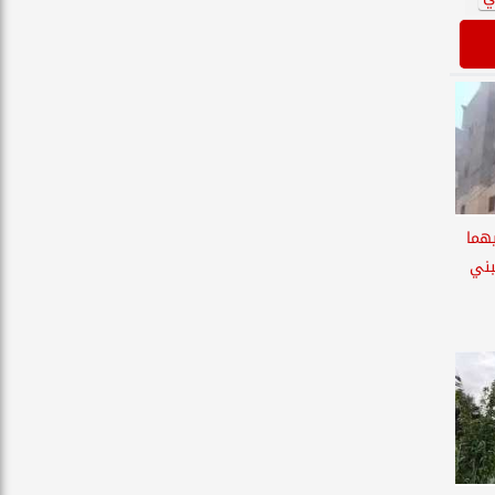
هما
بني