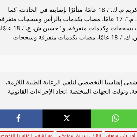
وبالانتقال والفحص، تبين مصرع الشاب "كريم م. ك."، 18 عامًا، متأثرًا بإصابته في الحادث، كما
أسفر الحادث عن إصابة كل من "حمزة ع. م."، 17 عامًا، مصاب بكدمات بالرأس وسحجات متفرق
بالجسم، و "محمد ع. ح."، 18 عامًا، مصاب بسحجات وكدمات متفرقة، و "حسين ش. ع."، 18 ع
مصاب بكدمات وسحجات، و "مصطفى س. ك."، 18 عامًا، مصاب بكدمات متفرقة وسحجات
فى إهناسيا التخصصي لتلقي الرعاية الطبية اللازمة،
عة، وتولت الجهات المختصة اتخاذ الإجراءات القانونية
 أمن بني سويف
انقلاب سيارة سوزوكي
مستشفى إهناسيا التخصص