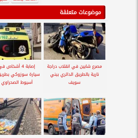
موضوعات متعلقة
مصرع شابين في انقلاب دراجة
إصابة 4 أشخاص 
نارية بالطريق الدائري ببني
سيارة سوزوكي بطريق 
سويف
أسيوط الصحراوي ا