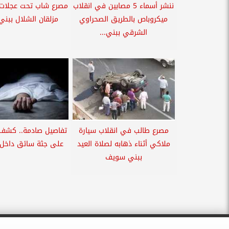
ننشر أسماء 5 مصابين في انقلاب
مصرع شاب تحت عجلات 
ميكروباص بالطريق الصحراوي
مزلقان الشلال ببن
الشرقي ببني...
مصرع طالب في انقلاب سيارة
تفاصيل صادمة.. كشف ل
ملاكي أثناء ذهابه لصلاة العيد
على جثة سائق داخل س
ببني سويف