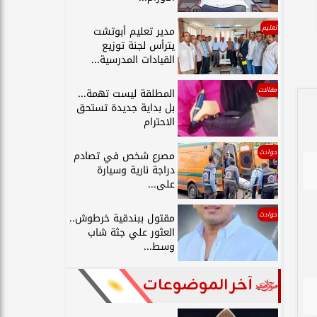
تعليم
مدير تعليم أبوتشت
يترأس لجنة توزيع
القيادات المدرسية...
مقالات
المطلقة ليست تهمة...
بل بداية جديدة تستحق
الاحترام
حوادث
مصرع شخص في تصادم
دراجة نارية وسيارة
على...
حوادث
مقتول ببندقية خرطوش..
العثور علي جثة شاب
وسط...
آخر الموضوعات