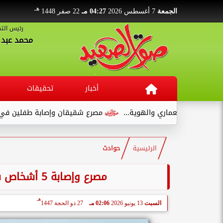
هـ
الجمعة
7 أغسطس 2026
04:27 مـ
22 صفر 1448
رئيس التح
محمد عبد ا
أخبار
تحقيقات
والمعماري والهوية...
مصرع شقيقان وإصابة طفلين في انقلاب سيا
الرئيسية
حوادث
مصرع وإصابة 5 أشخاص في انقلاب سيارة سوزوكي ببني سويف
هـ
السبت
13 يونيو 2026
02:06 مـ
27 ذو الحجة 1447