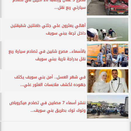
سيارتي ربع نقل...
أهالي يعثرون علي جثتي طفلتين شقيقتين
داخل ترعة ببني سويف
بالأسماء.. مصرع شابين في تصادم سيارة ربع
نقل بدراجة نارية ببني سويف
في شهر العسل.. أمن بني سويف يكثف
جهوده لكشف ملابسات العثور علي...
ننشر أسماء 7 مصابين في تصادم ميكروباص
وتوك توك بطريق بني سويف...