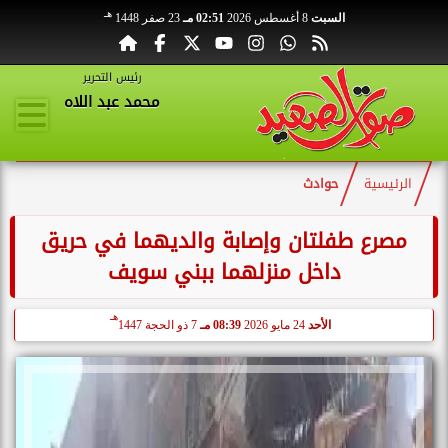
هـ
السبت
8 أغسطس 2026
02:51 مـ
23 صفر 1448
رئيس التحرير
محمد عبد اللاه
الرئيسية
حوادث
مصرع طفلتان وإصابة والديهما في حريق
داخل منزلهما ببني سويف
هـ
الأحد
24 مايو 2026
08:39 مـ
7 ذو الحجة 1447