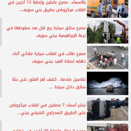
بالأسماء.. مصرع عاملين وإصابة 12 آخرين في
انقلاب ميكروباص بطريق بني سويف...
مصرع سائق سيارة ربع نقل بعد سقوطها في
ترعة الإبراهيمية ببني سويف
مصرع طالب في انقلاب سيارة ملاكي أثناء
ذهابه لصلاة العيد ببني سويف
تفاصيل صادمة.. كشف لغز العثور على جثة
سائق داخل سيارة ...
ننشر أسماء 7 مصابين في انقلاب ميكروباص
على الطريق الصحراوي الشرقي ببني...
مصرع 3 عمال وإصابة 20 آخرين في تصادم