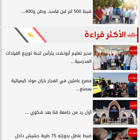
ضبط 500 لتر لبن فاسد، وطن و400...
الأكثر قراءة
تعليم
مدير تعليم أبوتشت يترأس لجنة توزيع القيادات
المدرسية...
حوادث
مصرع عاملين في انفجار خزان مواد كيميائية
بمصنع...
تعليم
أول رد من جامعة قنا بعد شكوي ...
حوادث
ضبط عاطل بحوزته 75 طربة حشيش داخل