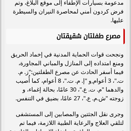
مدعومة بسيارات الإطفاء إلى موقع البلاغ، وتم
فرض كردون أمني لمحاصرة النيران والسيطرة
عليها.
مصرع طفلتان شقيقتان
ونجحت قوات الحماية المدنية في إخماد الحريق
ومنع امتداده إلى المنازل والمباني المجاورة،
فيما أسفر الحادث عن مصرع الطفلتين:"ز. م.
ت."، 3 أعوام,و "إ. م. ت."، 8 أعوام، كما أُصيب
والدهما "م. ت. ع."، 30 عامًا، بحالة إغماء، و
زوجته "ش.م. ع."، 27 عامًا، بضيق في التنفس.
وجرى نقل الجثتين والمصابين إلى المستشفى
لتلقي العلاج والرعاية الطبية اللازمة، فيما تم