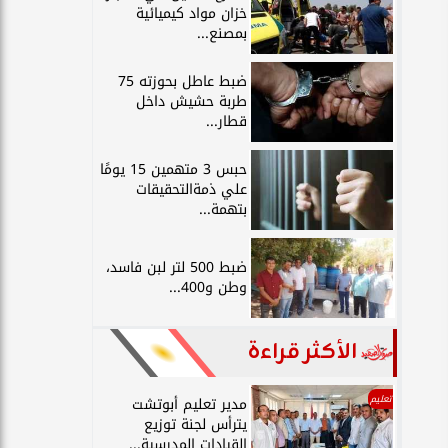
خزان مواد كيميائية
بمصنع...
ضبط عاطل بحوزته 75
طربة حشيش داخل
قطار...
حبس 3 متهمين 15 يومًا
علي ذمةالتحقيقات
بتهمة...
ضبط 500 لتر لبن فاسد،
وطن و400...
الأكثر قراءة
تعليم
مدير تعليم أبوتشت
يترأس لجنة توزيع
القيادات المدرسية...