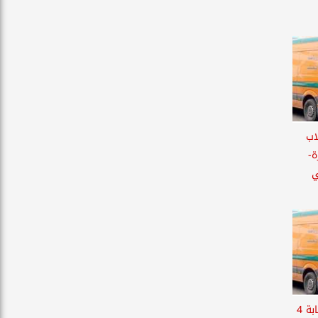
لاب
ة-
ي
مصرع ربة منزل ونجلها وإصابة 4