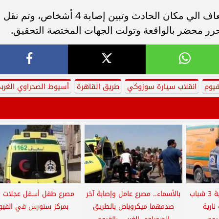
وانتقلت قوة من الشرطة وسيارات الإسعاف الي مكان الحادث وتبين إصابة 4 أشخاص، وتم نقل
حرر محضر بالواقعة وتولت الجهات المختصة التحقيق.
فيوم
انقلاب سيارة سوزوكي
طريق القاهرة
أسيوط الصحراوي الغرب
بالأسماء.. مصرع وإصابة 3 شباب
بالأسماء.. مصرع عامل وإصابة آخر
مصرع طفل أسفل عجلات ل
ارية
صدمهما ميكروباص بالطريق
بمركز سنورس في الفيو