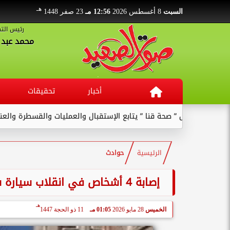
هـ
السبت
8 أغسطس 2026
12:56 مـ
23 صفر 1448
رئيس التح
محمد عبد ا
أخبار
تحقيقات
وكيل ” صحة قنا ” يتابع الإستقبال والعمليات والقسطرة والعنايات بال
الرئيسية
حوادث
إصابة 4 أشخاص في انقلاب سيارة سوزوكي بطريق القاهرة- أسيوط الصحراوي الغربي
هـ
الخميس
28 مايو 2026
01:05 مـ
11 ذو الحجة 1447