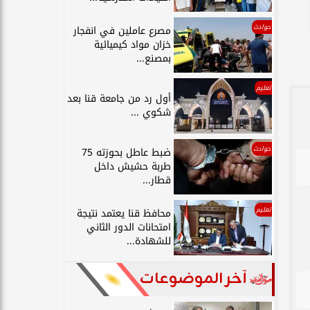
حوادث
مصرع عاملين في انفجار
خزان مواد كيميائية
بمصنع...
تعليم
أول رد من جامعة قنا بعد
شكوي ...
حوادث
ضبط عاطل بحوزته 75
طربة حشيش داخل
قطار...
تعليم
محافظ قنا يعتمد نتيجة
امتحانات الدور الثاني
للشهادة...
آخر الموضوعات