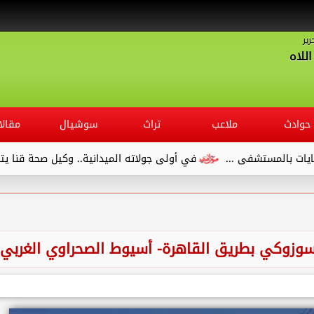
رير
للاه
حوادث
ملاعب
تراث
سوشيال
مقالا
مستشفى ...
في أولى جولاته الميدانية.. وكيل صحة قنا يتفقد مس