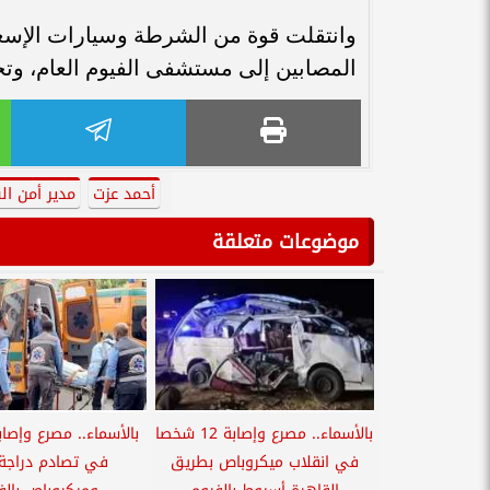
المصابين إلى مستشفى الفيوم العام، وت
أحمد عزت
مدير أمن ال
موضوعات متعلقة
بالأسماء.. مصرع وإصابة 12 شخصا
في انقلاب ميكروباص بطريق
في تصادم دراجة ن