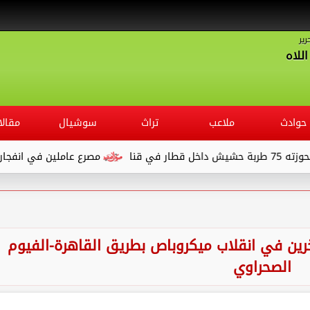
رير
للاه
حوادث
ملاعب
تراث
سوشيال
مقالا
مصرع عاملين في انفجار خزان مواد 
 ربة منزل ونجلها وإصابة 4 آخرين في انقلاب ميكروباص بطريق القاهرة-الفيوم
الصحراوي