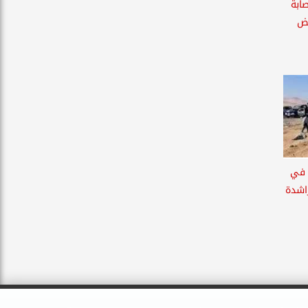
ابة
.. القبض
18 شخصا في
راشدة