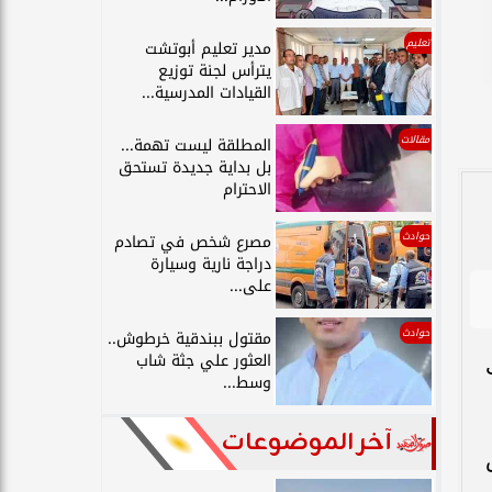
تعليم
مدير تعليم أبوتشت
يترأس لجنة توزيع
القيادات المدرسية...
مقالات
المطلقة ليست تهمة...
بل بداية جديدة تستحق
الاحترام
حوادث
مصرع شخص في تصادم
دراجة نارية وسيارة
على...
حوادث
مقتول ببندقية خرطوش..
العثور علي جثة شاب
وسط...
آخر الموضوعات