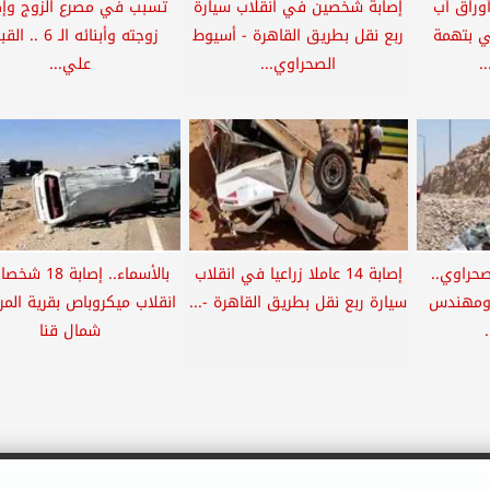
أوراق أب
إصابة شخصين في انقلاب سيارة
تسبب في مصرع الزوج وإص
ي بتهمة
ربع نقل بطريق القاهرة - أسيوط
زوجته وأبنائه الـ 6 
.
الصحراوي...
علي...
صحراوي..
إصابة 14 عاملا زراعيا في انقلاب
بالأسماء.. إصابة 
 ومهندس
سيارة ربع نقل بطريق القاهرة -...
انقلاب ميكروباص بقرية الم
شمال قنا