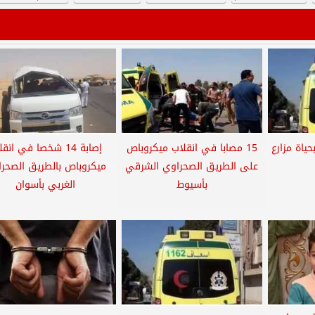
ياة مزارع
15 مصابا في انقلاب ميكروباص
إصابة 14 شخصا في انق
على الطريق الصحراوي الشرقي
ميكروباص بالطريق الصحر
بأسيوط
الغربي بأسوان