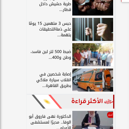
طربة حشيش داخل
قطار...
حبس 3 متهمين 15 يومًا
علي ذمةالتحقيقات
بتهمة...
ضبط 500 لتر لبن فاسد،
وطن و400...
إصابة شخصين في
انقلاب سيارة ملاكي
بطريق القاهرة...
الأكثر قراءة
أخبار
الدكتورة نهى فاروق أبو
الوفا.. مديرًا لمستشفى
الأورام...