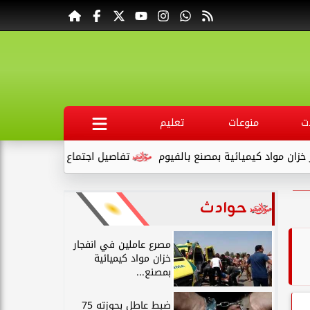
ت
منوعات
تعليم
كيميائية بمصنع بالفيوم
تفاصيل اجتماع محافظ قنا ووكيل وزارة ال
حوادث
مصرع عاملين في انفجار
خزان مواد كيميائية
بمصنع...
ضبط عاطل بحوزته 75