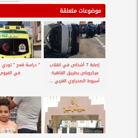
موضوعات متعلقة
إصابة 7 أشخاص في انقلاب
” دراسة قمح ” تودي بح
ميكروباص بطريق القاهرة-
في الفيوم
أسيوط الصحراوي الغربي ...