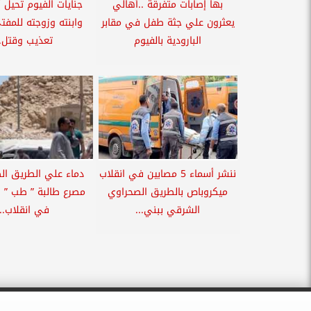
بها إصابات متفرقة ..أهالي
جنايات الفيوم تحيل 
يعثرون علي جثة طفل في مقابر
وابنته وزوجته للمفت
البارودية بالفيوم
تعذيب وقتل..
ننشر أسماء 5 مصابين في انقلاب
دماء علي الطريق ال
ميكروباص بالطريق الصحراوي
مصرع طالبة ” طب ”
الشرقي ببني...
في انقلاب...