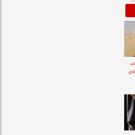
لاب
اوي