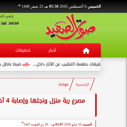
هـ
الخميس
6 أغسطس 2026
05:50 مـ
21 صفر 1448
رئيس التح
محمد عبد ا
أخبار
تحقيقات
ضبط عاطل بحوزته 75 طربة حشيش داخل قطار في قنا
الرئيسية
حوادث
مصرع
هـ
السبت
16 مايو 2026
03:07 مـ
29 ذو القعدة 1447