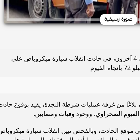
صورة ارشيفية
لقيت ربة منزل ونجلها مصرعهما، وأُصيب 4 آخرون، في حادث انقلاب سيارة ميكروباص على
فيوم
، بلاغًا من غرفة عمليات شرطة النجدة، يفيد بوقوع حادث
الفيوم الصحراوي، ووجود وفيات ومصابين.
ى موقع الحادث، وبالفحص تبين انقلاب سيارة ميكروباص
ادة في يد السائق، ما أدى إلى فقدانه السيطرة على