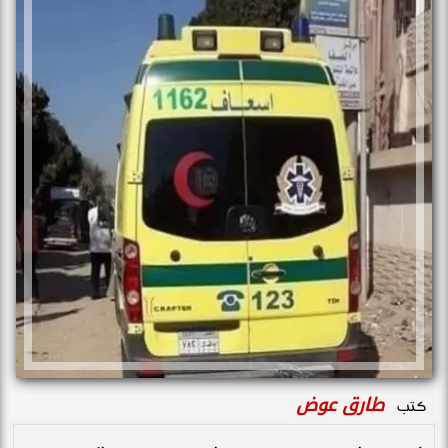
طارق عوض
كتب