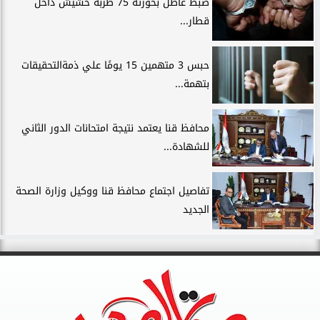
ضبط عاطل بحوزته 75 طربة حشيش داخل
قطار...
حبس 3 متهمين 15 يومًا علي ذمةالتحقيقات
بتهمة...
محافظ قنا يعتمد نتيجة امتحانات الدور الثاني
للشهادة...
تفاصيل اجتماع محافظ قنا ووكيل وزارة الصحة
الجديد