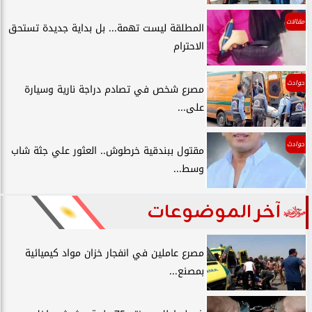
مقالات
المطلقة ليست تهمة... بل بداية جديدة تستحق
الاحترام
حوادث
مصرع شخص في تصادم دراجة نارية وسيارة
على...
حوادث
مقتول ببندقية خرطوش.. العثور علي جثة شاب
وسط...
آخر الموضوعات
مصرع عاملين في انفجار خزان مواد كيميائية
بمصنع...