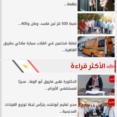
بتهمة...
ضبط 500 لتر لبن فاسد، وطن و400...
إصابة شخصين في انقلاب سيارة ملاكي بطريق
القاهرة...
الأكثر قراءة
أخبار
الدكتورة نهى فاروق أبو الوفا.. مديرًا
لمستشفى الأورام...
تعليم
مدير تعليم أبوتشت يترأس لجنة توزيع القيادات
المدرسية...