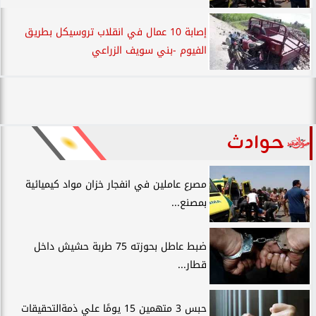
إصابة 10 عمال في انقلاب تروسيكل بطريق
الفيوم -بني سويف الزراعي
حوادث
مصرع عاملين في انفجار خزان مواد كيميائية
بمصنع...
ضبط عاطل بحوزته 75 طربة حشيش داخل
قطار...
حبس 3 متهمين 15 يومًا علي ذمةالتحقيقات