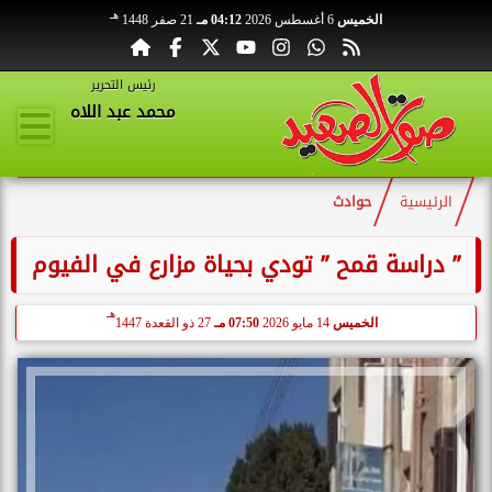
هـ
الخميس
6 أغسطس 2026
04:12 مـ
21 صفر 1448
رئيس التحرير
محمد عبد اللاه
الرئيسية
حوادث
” دراسة قمح ” تودي بحياة مزارع في الفيوم
هـ
الخميس
14 مايو 2026
07:50 مـ
27 ذو القعدة 1447