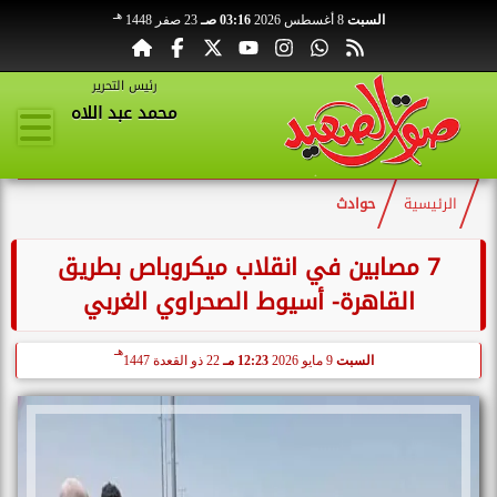
هـ
السبت
8 أغسطس 2026
03:16 صـ
23 صفر 1448
رئيس التحرير
محمد عبد اللاه
الرئيسية
حوادث
7 مصابين في انقلاب ميكروباص بطريق
القاهرة- أسيوط الصحراوي الغربي
هـ
السبت
9 مايو 2026
12:23 مـ
22 ذو القعدة 1447