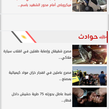
ميكروباص أمام محور الشهيد باسم...
حوادث
مصرع شقيقان وإصابة طفلين في انقلاب سيارة
ملاكي...
مصرع عاملين في انفجار خزان مواد كيميائية
بمصنع...
ضبط عاطل بحوزته 75 طربة حشيش داخل
قطار...