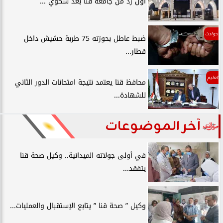
أول رد من جامعة قنا بعد شكوي ...
حوادث
ضبط عاطل بحوزته 75 طربة حشيش داخل
قطار...
تعليم
محافظ قنا يعتمد نتيجة امتحانات الدور الثاني
للشهادة...
آخر الموضوعات
في أولى جولاته الميدانية.. وكيل صحة قنا
يتفقد...
وكيل ” صحة قنا ” يتابع الإستقبال والعمليات...