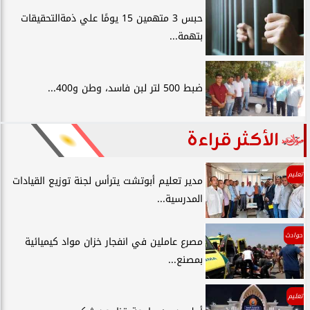
حبس 3 متهمين 15 يومًا علي ذمةالتحقيقات
بتهمة...
ضبط 500 لتر لبن فاسد، وطن و400...
الأكثر قراءة
تعليم
مدير تعليم أبوتشت يترأس لجنة توزيع القيادات
المدرسية...
حوادث
مصرع عاملين في انفجار خزان مواد كيميائية
بمصنع...
تعليم