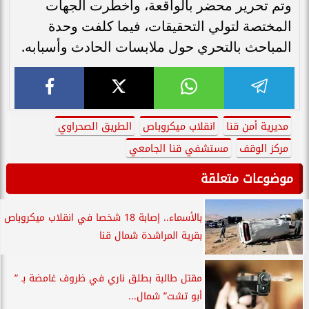
وتم تحرير محضر بالواقعة، وأُخطرت الجهات
المختصة لتولي التحقيقات، فيما كلفت وحدة
المباحث بالتحري حول ملابسات الحادث وأسبابه.
مديرية أمن قنا
انقلاب ميكروباص
الطريق الصحراوي
مركز الوقف
مستشفي قنا الجامعي
موضوعات متعلقة
بالأسماء.. إصابة 18 شخصا في انقلاب ميكروباص
بقرية المراشدة شمال قنا
مقتل طالبة بطلق ناري في ظروف غامضة بـ ”
أبو تشت” شمال...