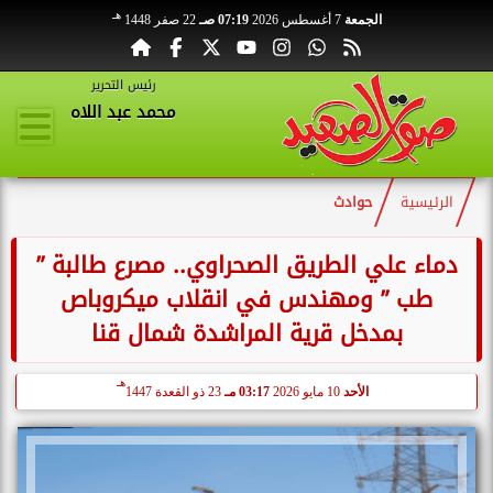
هـ
الجمعة
7 أغسطس 2026
07:19 صـ
22 صفر 1448
رئيس التحرير
محمد عبد اللاه
الرئيسية
حوادث
دماء علي الطريق الصحراوي.. مصرع طالبة ”
طب ” ومهندس في انقلاب ميكروباص
بمدخل قرية المراشدة شمال قنا
هـ
الأحد
10 مايو 2026
03:17 مـ
23 ذو القعدة 1447