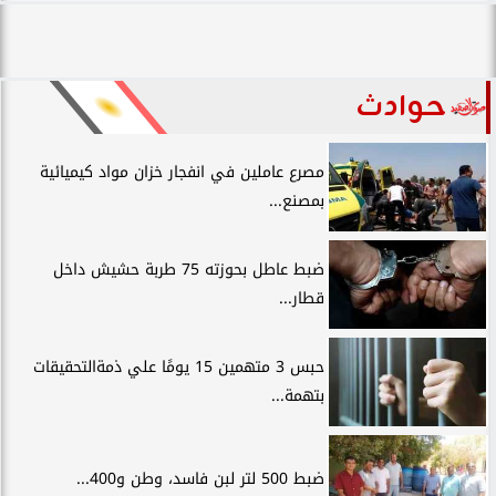
حوادث
مصرع عاملين في انفجار خزان مواد كيميائية
بمصنع...
ضبط عاطل بحوزته 75 طربة حشيش داخل
قطار...
حبس 3 متهمين 15 يومًا علي ذمةالتحقيقات
بتهمة...
ضبط 500 لتر لبن فاسد، وطن و400...