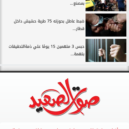
بمصنع...
ضبط عاطل بحوزته 75 طربة حشيش داخل
قطار...
حبس 3 متهمين 15 يومًا علي ذمةالتحقيقات
بتهمة...