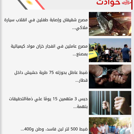
حوادث
مصرع شقيقان وإصابة طفلين في انقلاب سيارة
ملاكي...
مصرع عاملين في انفجار خزان مواد كيميائية
بمصنع...
ضبط عاطل بحوزته 75 طربة حشيش داخل
قطار...
حبس 3 متهمين 15 يومًا علي ذمةالتحقيقات
بتهمة...
ضبط 500 لتر لبن فاسد، وطن و400...