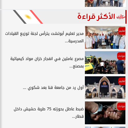
الأكثر قراءة
تعليم
مدير تعليم أبوتشت يترأس لجنة توزيع القيادات
المدرسية...
حوادث
مصرع عاملين في انفجار خزان مواد كيميائية
بمصنع...
تعليم
أول رد من جامعة قنا بعد شكوي ...
حوادث
ضبط عاطل بحوزته 75 طربة حشيش داخل
قطار...