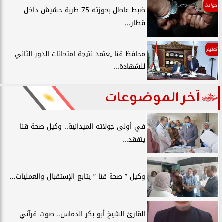
حوادث
ضبط عاطل بحوزته 75 طربة حشيش داخل
قطار...
تعليم
محافظ قنا يعتمد نتيجة امتحانات الدور الثاني
للشهادة...
آخر الموضوعات
في أولى جولاته الميدانية.. وكيل صحة قنا
يتفقد...
وكيل ” صحة قنا ” يتابع الإستقبال والعمليات...
القارئ الشيخ أبو بكر الدماس.. صوت قرآني