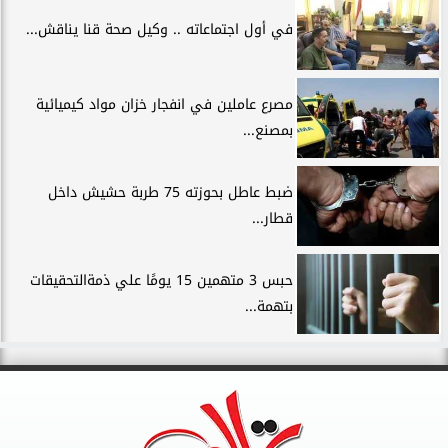
في أول اجتماعاته .. وكيل صحة قنا يناقش...
مصرع عاملين في انفجار خزان مواد كيميائية
بمصنع...
ضبط عاطل بحوزته 75 طربة حشيش داخل
قطار...
حبس 3 متهمين 15 يومًا علي ذمةالتحقيقات
بتهمة...