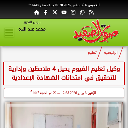
هـ
الخميس
6 أغسطس 2026
09:20 مـ
21 صفر 1448
رئيس التحرير
محمد عبد اللاه
الرئيسية
تعليم
وكيل تعليم الفيوم يحيل 4 ملاحظين وإدارية
للتحقيق في امتحانات الشهادة الإعدادية
هـ
الإثنين
8 يونيو 2026
12:38 مـ
22 ذو الحجة 1447