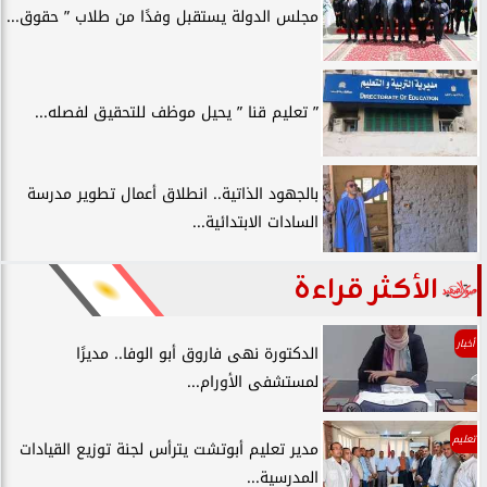
مجلس الدولة يستقبل وفدًا من طلاب ” حقوق...
” تعليم قنا ” يحيل موظف للتحقيق لفصله...
بالجهود الذاتية.. انطلاق أعمال تطوير مدرسة
السادات الابتدائية...
الأكثر قراءة
أخبار
الدكتورة نهى فاروق أبو الوفا.. مديرًا
لمستشفى الأورام...
تعليم
مدير تعليم أبوتشت يترأس لجنة توزيع القيادات
المدرسية...