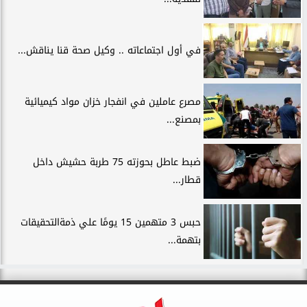
في أول اجتماعاته .. وكيل صحة قنا يناقش...
مصرع عاملين في انفجار خزان مواد كيميائية
بمصنع...
ضبط عاطل بحوزته 75 طربة حشيش داخل
قطار...
حبس 3 متهمين 15 يومًا علي ذمةالتحقيقات
بتهمة...