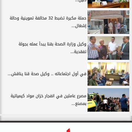
حملة مكبرة تضبط 32 مخالفة تموينية وحالة
إشغال...
وكيل وزارة الصحة بقنا يبدأ عمله بجولة
تفقدية...
في أول اجتماعاته .. وكيل صحة قنا يناقش...
مصرع عاملين في انفجار خزان مواد كيميائية
بمصنع...