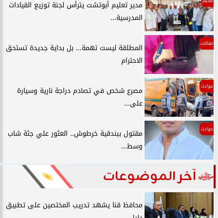
تعليم
مدير تعليم أبوتشت يترأس لجنة توزيع القيادات
المدرسية...
مقالات
المطلقة ليست تهمة... بل بداية جديدة تستحق
الاحترام
حوادث
مصرع شخص في تصادم دراجة نارية وسيارة
على...
حوادث
مقتول ببندقية خرطوش.. العثور علي جثة شاب
وسط...
آخر الموضوعات
محافظ قنا يشهد تدريب المختصين على تطبيق
دليل...