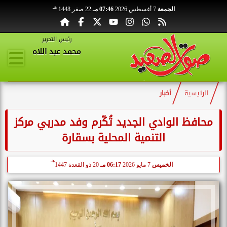
هـ
الجمعة
7 أغسطس 2026
07:46 مـ
22 صفر 1448
رئيس التحرير
محمد عبد اللاه
الرئيسية
أخبار
محافظ الوادي الجديد تُكّرم وفد مدربي مركز
التنمية المحلية بسقارة
هـ
الخميس
7 مايو 2026
06:17 مـ
20 ذو القعدة 1447