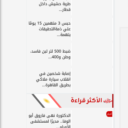
طربة حشيش داخل
قطار...
حبس 3 متهمين 15 يومًا
علي ذمةالتحقيقات
بتهمة...
ضبط 500 لتر لبن فاسد،
وطن و400...
إصابة شخصين في
انقلاب سيارة ملاكي
بطريق القاهرة...
الأكثر قراءة
أخبار
الدكتورة نهى فاروق أبو
الوفا.. مديرًا لمستشفى
الأورام...