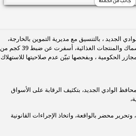
جانب من الحملة
دي الجديد ، بالتنسيق مع مديرية التموين بالخارجة،
حملة تفتيشية موسعة على محال بيع الأسماك والمنتجات الغذائية، أسفرت عن ضبط 39 كجم من
ازر الحكومية ، وبفحصها تبيّن عدم صلاحيتها للاستهلاك
 محافظ الوادي الجديد، بتكثيف الرقابة على الأسواق
ة،
حرير محضر بالواقعة، واتخاذ الإجراءات القانونية