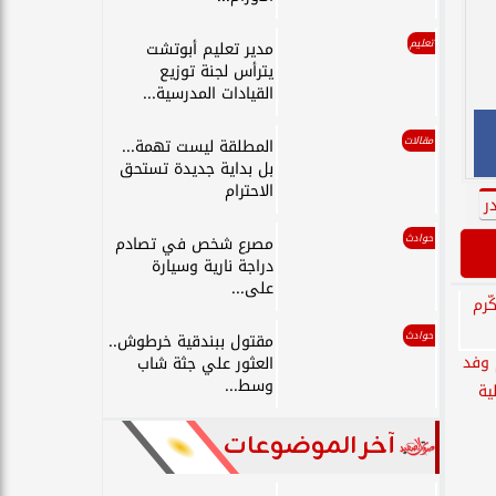
تعليم
مدير تعليم أبوتشت
يترأس لجنة توزيع
القيادات المدرسية...
مقالات
المطلقة ليست تهمة...
بل بداية جديدة تستحق
الاحترام
ر
حوادث
مصرع شخص في تصادم
دراجة نارية وسيارة
على...
حوادث
مقتول ببندقية خرطوش..
 وفد
العثور علي جثة شاب
وسط...
ية
آخر الموضوعات