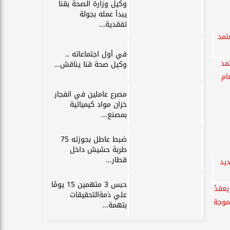
وكيل وزارة الصحة بقنا
يبدأ عمله بجولة
تفقدية...
في أول اجتماعاته ..
مد
وكيل صحة قنا يناقش...
ام
مصرع عاملين في انفجار
خزان مواد كيميائية
بمصنع...
ضبط عاطل بحوزته 75
طربة حشيش داخل
قطار...
حبس 3 متهمين 15 يومًا
عقدُ
علي ذمةالتحقيقات
لموجة
بتهمة...