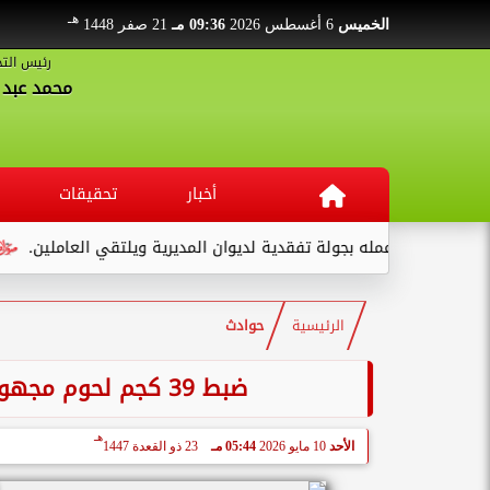
هـ
الخميس
6 أغسطس 2026
09:36 مـ
21 صفر 1448
رئيس التح
محمد عبد ا
أخبار
تحقيقات
قنا يبدأ عمله بجولة تفقدية لديوان المديرية ويلتقي العاملين.
حبس 3 متهمين 15 يومًا علي ذم
الرئيسية
حوادث
ضبط 39 كجم لحوم مجهولة المصدر بمدينة الخارجة بالوادي الجديد
هـ
الأحد
10 مايو 2026
05:44 مـ
23 ذو القعدة 1447