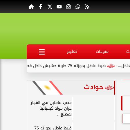
ت
منوعات
تعليم
ضبط عاطل بحوزته 75 طربة حشيش داخل قطار في قنا
مصر
حوادث
مصرع عاملين في انفجار
خزان مواد كيميائية
بمصنع...
ضبط عاطل بحوزته 75