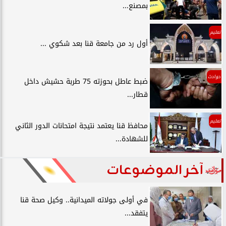
بمصنع...
تعليم
أول رد من جامعة قنا بعد شكوي ...
حوادث
ضبط عاطل بحوزته 75 طربة حشيش داخل
قطار...
تعليم
محافظ قنا يعتمد نتيجة امتحانات الدور الثاني
للشهادة...
آخر الموضوعات
في أولى جولاته الميدانية.. وكيل صحة قنا
يتفقد...