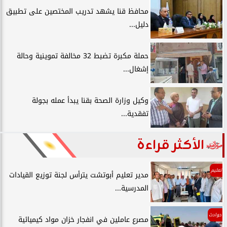
محافظ قنا يشهد تدريب المختصين على تطبيق
دليل...
حملة مكبرة تضبط 32 مخالفة تموينية وحالة
إشغال...
وكيل وزارة الصحة بقنا يبدأ عمله بجولة
تفقدية...
الأكثر قراءة
تعليم
مدير تعليم أبوتشت يترأس لجنة توزيع القيادات
المدرسية...
حوادث
مصرع عاملين في انفجار خزان مواد كيميائية