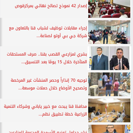
إصدار 42 نموذج تصالح نهائي بمركزقوص
إجراء مقابلات توظيف لشباب قنا بالتعاون مع
شركة جي بي أوتو لصناعة...
بشري لمزارعي القصب بقنا.. صرف المستحقات
المتأخرة خلال 15 يومًا بعد التنسيق...
توجيه 70 إنذاراً وحصر المنشآت غير المرخصة
وتصحيح الأوضاع خلال حملات موسعة...
محافظ قنا يبحث مع خبير ياباني وشركاء التنمية
الزراعية خطة تطبيق نظم...
نشر جداول توزيع الأسمدة المدعمة للمزارعين