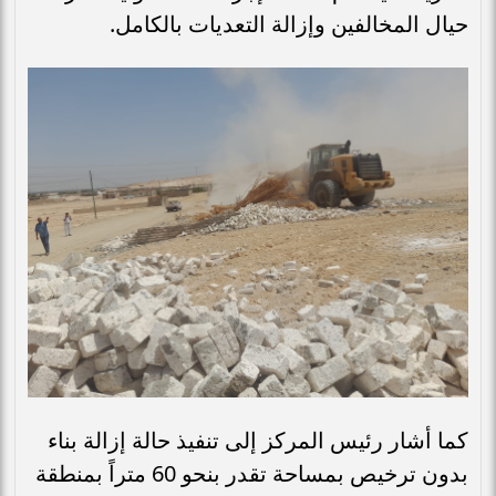
حيال المخالفين وإزالة التعديات بالكامل.
​كما أشار رئيس المركز إلى تنفيذ حالة إزالة بناء
بدون ترخيص بمساحة تقدر بنحو 60 متراً بمنطقة