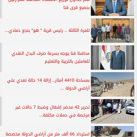
بجميع قرى قنا
للمرة الثالثة .. رئيس قرية ” هو” بنجع حمادي...
محافظ قنا يوجه بسرعة صرف البدل النقدي
للعاملين بالتربية والتعليم
بمساحة 4410 أمتار.. إزالة 14 حالة تعدي علي
أراضي الدولة ...
تحرير 42 محضر إشغال وضبط 7 حالات غير
مرخصة في حملات مكثفة...
استرداد 66 ألف متر من أراضي الدولة مخصصة