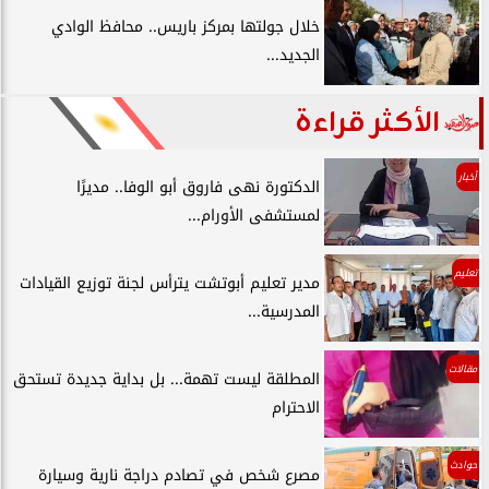
خلال جولتها بمركز باريس.. محافظ الوادي
الجديد...
الأكثر قراءة
أخبار
الدكتورة نهى فاروق أبو الوفا.. مديرًا
لمستشفى الأورام...
تعليم
مدير تعليم أبوتشت يترأس لجنة توزيع القيادات
المدرسية...
مقالات
المطلقة ليست تهمة... بل بداية جديدة تستحق
الاحترام
حوادث
مصرع شخص في تصادم دراجة نارية وسيارة