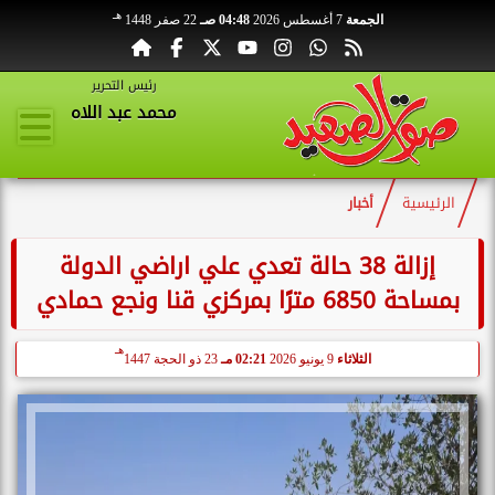
هـ
الجمعة
7 أغسطس 2026
04:48 صـ
22 صفر 1448
رئيس التحرير
محمد عبد اللاه
الرئيسية
أخبار
إزالة 38 حالة تعدي علي اراضي الدولة
بمساحة 6850 مترًا بمركزي قنا ونجع حمادي
هـ
الثلاثاء
9 يونيو 2026
02:21 مـ
23 ذو الحجة 1447