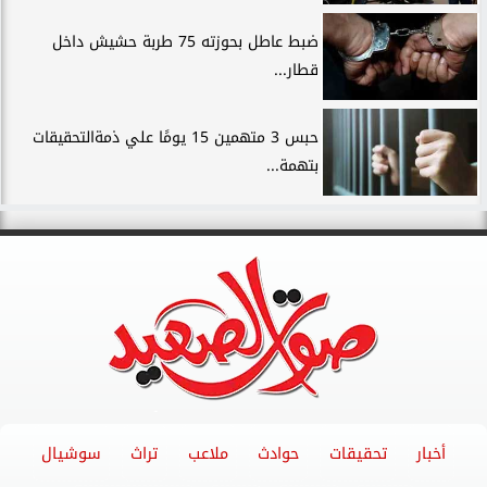
ضبط عاطل بحوزته 75 طربة حشيش داخل
قطار...
حبس 3 متهمين 15 يومًا علي ذمةالتحقيقات
بتهمة...
أخبار
تحقيقات
حوادث
ملاعب
تراث
سوشيال