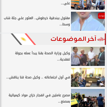
على...
حوادث
مقتول ببندقية خرطوش.. العثور علي جثة شاب
وسط...
آخر الموضوعات
وكيل وزارة الصحة بقنا يبدأ عمله بجولة
تفقدية...
في أول اجتماعاته .. وكيل صحة قنا يناقش...
مصرع عاملين في انفجار خزان مواد كيميائية
بمصنع...