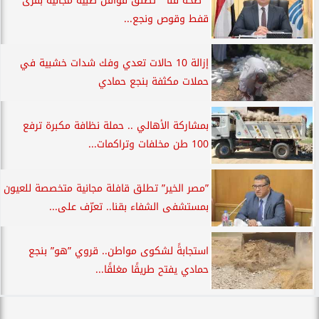
” صحة قنا ” تطلق قوافل طبية مجانية بقرى
قفط وقوص ونجع...
إزالة 10 حالات تعدي وفك شدات خشبية في
حملات مكثفة بنجع حمادي
بمشاركة الأهالي .. حملة نظافة مكبرة ترفع
100 طن مخلفات وتراكمات...
”مصر الخير” تطلق قافلة مجانية متخصصة للعيون
بمستشفى الشفاء بقنا.. تعرّف على...
استجابةً لشكوى مواطن.. قروي ”هو” بنجع
حمادي يفتح طريقًا مغلقًا...