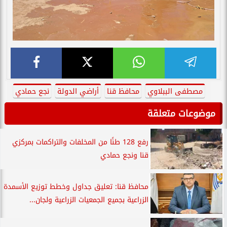
مصطفى الببلاوي
محافظ قنا
أراضي الدولة
نجع حمادي
موضوعات متعلقة
رفع 128 طنًا من المخلفات والتراكمات بمركزي
قنا ونجع حمادي
محافظ قنا: تعليق جداول وخطط توزيع الأسمدة
الزراعية بجميع الجمعيات الزراعية ولجان...