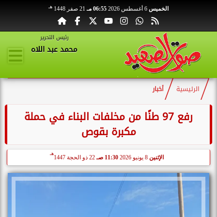
هـ
الخميس
6 أغسطس 2026
06:55 مـ
21 صفر 1448
رئيس التحرير
محمد عبد اللاه
الرئيسية
أخبار
رفع 97 طنًا من مخلفات البناء في حملة
مكبرة بقوص
هـ
الإثنين
8 يونيو 2026
11:30 صـ
22 ذو الحجة 1447