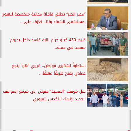
”مصر الخير” تطلق قافلة مجانية متخصصة للعيون
بمستشفى الشفاء بقنا.. تعرّف على...
ضبط 450 كيلو جرام بانيه فاسد داخل بدروم
مسجد في حملة...
استجابةً لشكوى مواطن.. قروي ”هو” بنجع
حمادي يفتح طريقًا مغلقًا...
نقل موقف ”المسيد” بقوص إلى مجمع المواقف
الجديد لإنهاء التكدس المروري