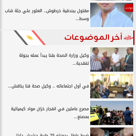
حوادث
مقتول ببندقية خرطوش.. العثور علي جثة شاب
وسط...
آخر الموضوعات
وكيل وزارة الصحة بقنا يبدأ عمله بجولة
تفقدية...
في أول اجتماعاته .. وكيل صحة قنا يناقش...
مصرع عاملين في انفجار خزان مواد كيميائية
بمصنع...
ضبط عاطل بحوزته 75 طربة حشيش داخل