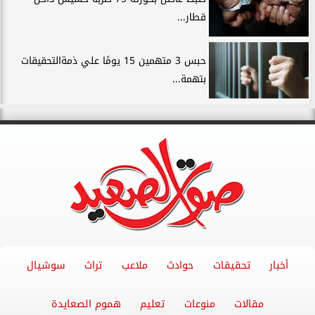
قطار...
حبس 3 متهمين 15 يومًا علي ذمةالتحقيقات
بتهمة...
أخبار
تحقيقات
حوادث
ملاعب
تراث
سوشيال
مقالات
منوعات
تعليم
هموم الصعايدة