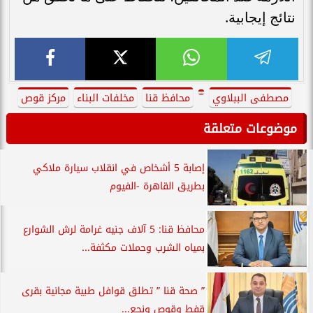
نتائج إيجابية.
مصطفى الببلاوي
محافظ قنا
مخلفات البناء
مركز قوص
موضوعات متعلقة
إصابة 5 أشخاص في انقلاب سيارة ملاكي
بطريق القاهرة -الفيوم
محافظ قنا: 5 آلاف جنيه غرامة لرش الشوارع
بمياه الشرب وحملات مكثفة...
” صحة قنا ” تطلق قوافل طبية مجانية بقرى
قفط وقوص ونجع...