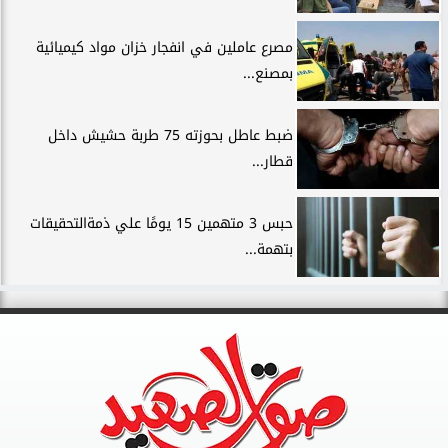
مصرع عاملين في انفجار خزان مواد كيميائية
بمصنع...
ضبط عاطل بحوزته 75 طربة حشيش داخل
قطار...
حبس 3 متهمين 15 يومًا علي ذمةالتحقيقات
بتهمة...