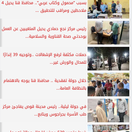
بسبب ”محمول وكتاب عربي”.. محافظ قنا يحيل 4
ملاحظين ومراقب للتحقيق ...
رئيس مركز نجع حمادي يحيل المتغيبين عن العمل
بوحدتي صحة القناوية والسلامية...
حملات مكثفة لرفع الإشغالات ..وتوجيه 39 إنذارًا
للمحال والورش غير...
خلال جولة تفقدية .. محافظ قنا يوجه بالاهتمام
بالنظافة العامة...
في جولة ليلية.. رئيس مدينة قوص يفاجئ مركز
طب الأسرة بجراجوس ويتابع...