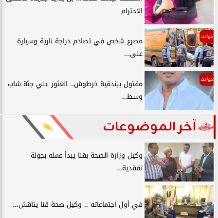
الاحترام
حوادث
مصرع شخص في تصادم دراجة نارية وسيارة
على...
حوادث
مقتول ببندقية خرطوش.. العثور علي جثة شاب
وسط...
آخر الموضوعات
وكيل وزارة الصحة بقنا يبدأ عمله بجولة
تفقدية...
في أول اجتماعاته .. وكيل صحة قنا يناقش...