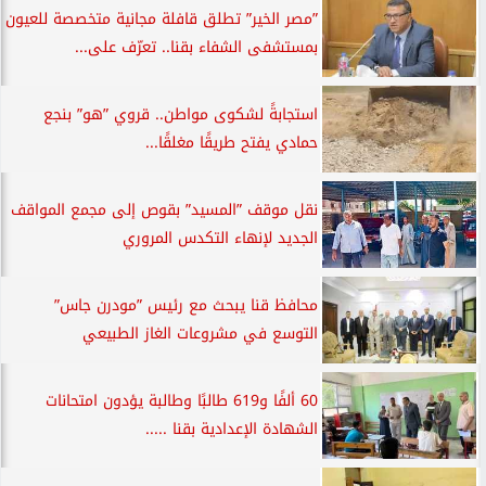
”مصر الخير” تطلق قافلة مجانية متخصصة للعيون
بمستشفى الشفاء بقنا.. تعرّف على...
استجابةً لشكوى مواطن.. قروي ”هو” بنجع
حمادي يفتح طريقًا مغلقًا...
نقل موقف ”المسيد” بقوص إلى مجمع المواقف
الجديد لإنهاء التكدس المروري
محافظ قنا يبحث مع رئيس ”مودرن جاس”
التوسع في مشروعات الغاز الطبيعي
60 ألفًا و619 طالبًا وطالبة يؤدون امتحانات
الشهادة الإعدادية بقنا .....