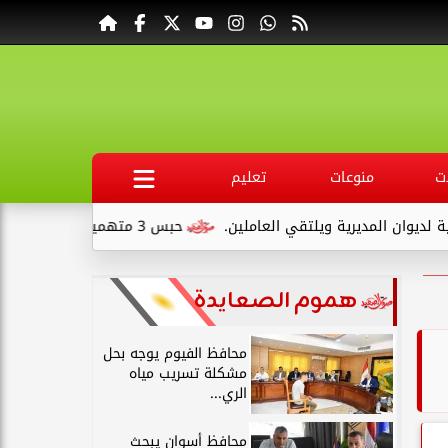
ت
منوعات
تعليم
ة ويلتقي العاملين.
حبس 3 متهمين 15 يومًا علي ذمةالتحقيقات بتهمة التنقيب عن الآثار داخل...
هموم الصعايدة
محافظ الفيوم يوجه بحل
مشكلة تسريب مياه
الري...
محافظ أسوان يبحث