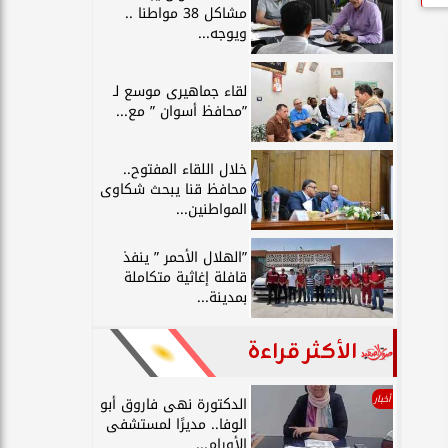
مشاكل 38 مواطنا ..
ويوجه...
لقاء جماهيرى موسع لـ
”محافظ أسوان ” مع...
خلال اللقاء المفتوح..
محافظ قنا يبحث شكاوى
المواطنين...
”الهلال الأحمر ” ينفذ
قافلة إغاثية متكاملة
بمدينة...
الأكثر قراءة
أخبار
الدكتورة نهى فاروق أبو
الوفا.. مديرًا لمستشفى
الأورام...