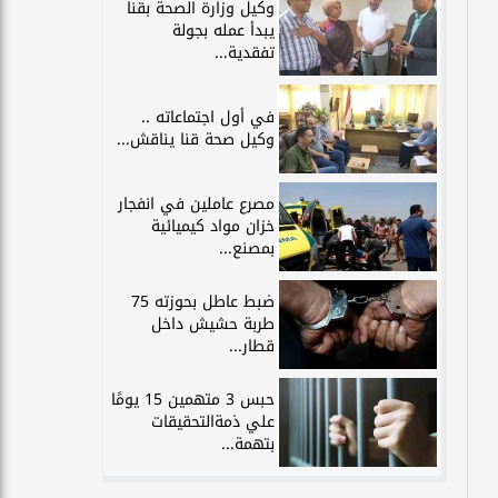
وكيل وزارة الصحة بقنا
يبدأ عمله بجولة
تفقدية...
في أول اجتماعاته ..
وكيل صحة قنا يناقش...
مصرع عاملين في انفجار
خزان مواد كيميائية
بمصنع...
ضبط عاطل بحوزته 75
طربة حشيش داخل
قطار...
حبس 3 متهمين 15 يومًا
علي ذمةالتحقيقات
بتهمة...