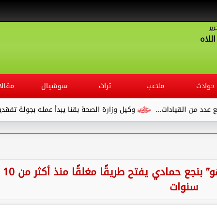
رير
للاه
حوادث
ملاعب
تراث
سوشيال
مقالا
...
وكيل وزارة الصحة بقنا يبدأ عمله بجولة تفقدية لديوان المديري
استجابةً لشكوى مواطن.. قروي ”هو” بنجع حمادي يفتح طريقًا مغلقًا منذ أكثر من 10
سنوات