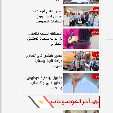
تعليم
مدير تعليم أبوتشت
يترأس لجنة توزيع
القيادات المدرسية...
مقالات
المطلقة ليست تهمة...
بل بداية جديدة تستحق
الاحترام
حوادث
مصرع شخص في تصادم
دراجة نارية وسيارة
على...
حوادث
مقتول ببندقية خرطوش..
العثور علي جثة شاب
وسط...
آخر الموضوعات