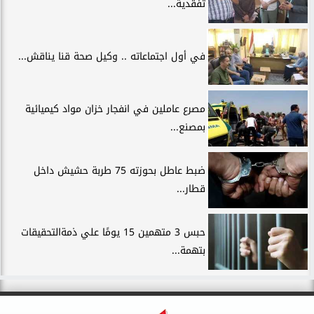
تفقدية...
في أول اجتماعاته .. وكيل صحة قنا يناقش...
مصرع عاملين في انفجار خزان مواد كيميائية
بمصنع...
ضبط عاطل بحوزته 75 طربة حشيش داخل
قطار...
حبس 3 متهمين 15 يومًا علي ذمةالتحقيقات
بتهمة...