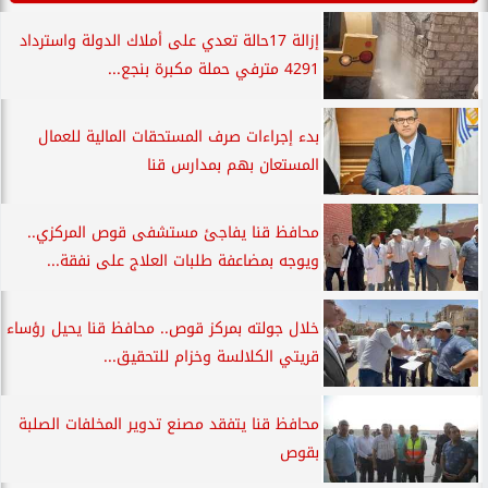
إزالة 17حالة تعدي على أملاك الدولة واسترداد
4291 مترفي حملة مكبرة بنجع...
بدء إجراءات صرف المستحقات المالية للعمال
المستعان بهم بمدارس قنا
محافظ قنا يفاجئ مستشفى قوص المركزي..
ويوجه بمضاعفة طلبات العلاج على نفقة...
خلال جولته بمركز قوص.. محافظ قنا يحيل رؤساء
قريتي الكلالسة وخزام للتحقيق...
محافظ قنا يتفقد مصنع تدوير المخلفات الصلبة
بقوص