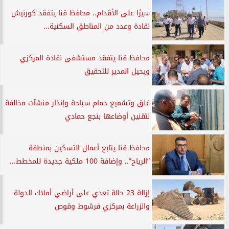
سيرًا على الأقدام.. محافظ قنا يتفقد كورنيش
نقادة وعدد من المناطق السكنية...
محافظ قنا يتفقد مستشفى نقادة المركزي
ويحيل المدير للتحقيق
غلق وتشميع حمام سباحة وإنذار منشآت مخالفة
لتقنين أوضاعها بنجع حمادي
محافظ قنا يتابع أعمال التسكين بمنطقة
”الرياح”.. وإضافة 100 ملكية جديدة للمخطط...
إزالة 23 حالة تعدي على أراضي أملاك الدولة
والزراعة بمركزي فرشوط وقوص