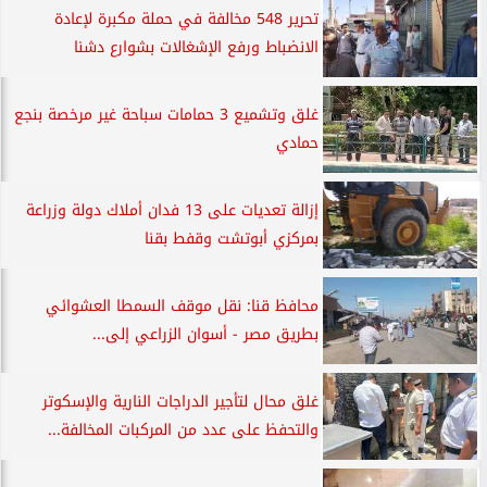
تحرير 548 مخالفة في حملة مكبرة لإعادة
الانضباط ورفع الإشغالات بشوارع دشنا
غلق وتشميع 3 حمامات سباحة غير مرخصة بنجع
حمادي
إزالة تعديات على 13 فدان أملاك دولة وزراعة
بمركزي أبوتشت وقفط بقنا
محافظ قنا: نقل موقف السمطا العشوائي
بطريق مصر - أسوان الزراعي إلى...
غلق محال لتأجير الدراجات النارية والإسكوتر
والتحفظ على عدد من المركبات المخالفة...