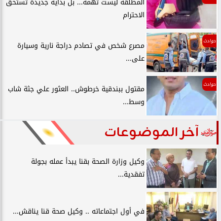
المطلقة ليست تهمة... بل بداية جديدة تستحق
الاحترام
حوادث
مصرع شخص في تصادم دراجة نارية وسيارة
على...
حوادث
مقتول ببندقية خرطوش.. العثور علي جثة شاب
وسط...
آخر الموضوعات
وكيل وزارة الصحة بقنا يبدأ عمله بجولة
تفقدية...
في أول اجتماعاته .. وكيل صحة قنا يناقش...