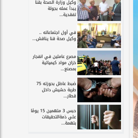
وكيل وزارة الصحة بقنا
يبدأ عمله بجولة
تفقدية...
في أول اجتماعاته ..
وكيل صحة قنا يناقش...
مصرع عاملين في انفجار
خزان مواد كيميائية
بمصنع...
ضبط عاطل بحوزته 75
طربة حشيش داخل
قطار...
حبس 3 متهمين 15 يومًا
علي ذمةالتحقيقات
بتهمة...