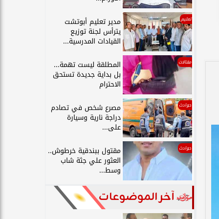
تعليم
مدير تعليم أبوتشت
يترأس لجنة توزيع
القيادات المدرسية...
مقالات
المطلقة ليست تهمة...
بل بداية جديدة تستحق
الاحترام
حوادث
مصرع شخص في تصادم
دراجة نارية وسيارة
على...
حوادث
مقتول ببندقية خرطوش..
العثور علي جثة شاب
وسط...
آخر الموضوعات