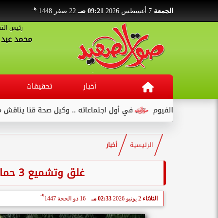
هـ
الجمعة
7 أغسطس 2026
09:21 صـ
22 صفر 1448
رئيس التح
محمد عبد ا
أخبار
تحقيقات
في أول اجتماعاته .. وكيل صحة قنا يناقش مع عدد من القيادات...
الرئيسية
أخبار
غلق وتشميع 3 حمامات سباحة غير مرخصة بنجع حمادي
هـ
الثلاثاء
2 يونيو 2026
02:33 مـ
16 ذو الحجة 1447