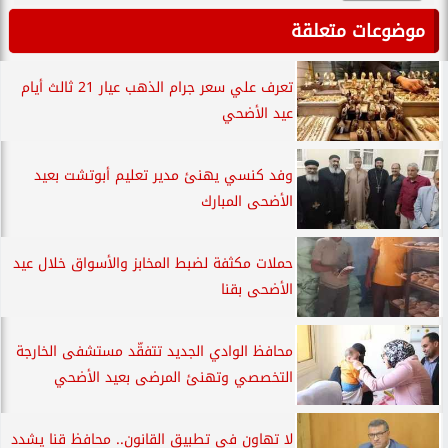
موضوعات متعلقة
تعرف علي سعر جرام الذهب عيار 21 ثالث أيام
عيد الأضحي
وفد كنسي يهنئ مدير تعليم أبوتشت بعيد
الأضحى المبارك
حملات مكثفة لضبط المخابز والأسواق خلال عيد
الأضحى بقنا
محافظ الوادي الجديد تتفقّد مستشفى الخارجة
التخصصي وتهنئ المرضى بعيد الأضحي
لا تهاون في تطبيق القانون.. محافظ قنا يشدد