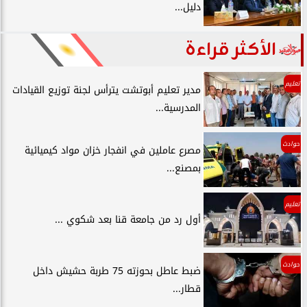
دليل...
الأكثر قراءة
تعليم
مدير تعليم أبوتشت يترأس لجنة توزيع القيادات
المدرسية...
حوادث
مصرع عاملين في انفجار خزان مواد كيميائية
بمصنع...
تعليم
أول رد من جامعة قنا بعد شكوي ...
حوادث
ضبط عاطل بحوزته 75 طربة حشيش داخل
قطار...