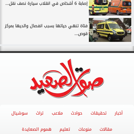
إصابة 6 أشخاص في انقلاب سيارة نصف نقل...
فتاة تنهي حياتها بسبب انفصال والديها بمركز
قوص...
أخبار
تحقيقات
حوادث
ملاعب
تراث
سوشيال
مقالات
منوعات
تعليم
هموم الصعايدة