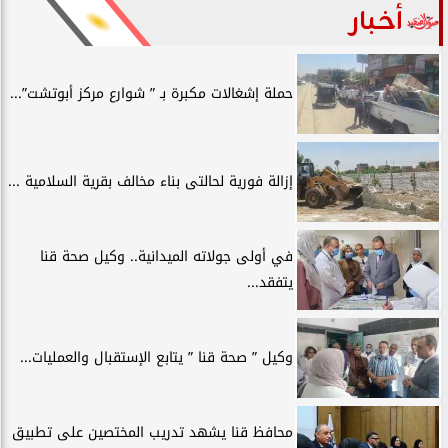
أخبار
حملة إشغالات مكبرة بـ ” شوارع مركز أبوتشت”...
إزالة فورية لحالتى بناء مخالف بقرية السلامية ...
في أولى جولاته الميدانية.. وكيل صحة قنا
يتفقد...
وكيل ” صحة قنا ” يتابع الإستقبال والعمليات...
محافظ قنا يشهد تدريب المختصين على تطبيق