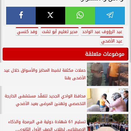
عبد الرؤوف عبد الواحد
مدير تعليم أبو تشت
وفد كنسي
عيد الأضحي
موضوعات متعلقة
حملات مكثفة لضبط المخابز والأسواق خلال عيد
الأضحى بقنا
محافظ الوادي الجديد تتفقّد مستشفى الخارجة
التخصصي وتهنئ المرضى بعيد الأضحي
تسليم 61 شهادة دولية في البرمجة والذكاء
الاصطناعي لطلاب الصف الأول الثانوي...