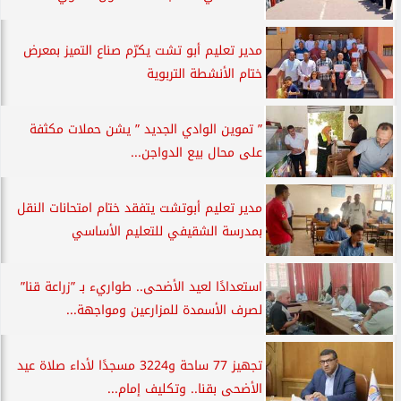
مدير تعليم أبو تشت يكرّم صناع التميز بمعرض
ختام الأنشطة التربوية
” تموين الوادي الجديد ” يشن حملات مكثفة
على محال بيع الدواجن...
مدير تعليم أبوتشت يتفقد ختام امتحانات النقل
بمدرسة الشقيفي للتعليم الأساسي
استعدادًا لعيد الأضحى.. طواريء بـ ”زراعة قنا”
لصرف الأسمدة للمزارعين ومواجهة...
تجهيز 77 ساحة و3224 مسجدًا لأداء صلاة عيد
الأضحى بقنا.. وتكليف إمام...