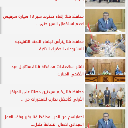
محافظ قنا: إلغاء خطوط سير 13 سيارة سرفيس
لعدم استكمال السير حتى...
محافظ قنا يترأس اجتماع اللجنة التنفيذية
للمشروعات الخضراء الذكية
ننشر استعدادات محافظة قنا لاستقبال عيد
الأضحى المبارك
محافظ قنا يكرم سيدتين حصلتا على المراكز
الأولى كأفضل تجارب للمتحررات من...
لحمايتهم من الحر.. محافظ قنا يقرر وقف العمل
الميداني لعمال النظافة خلال...