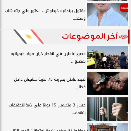
حوادث
مقتول ببندقية خرطوش.. العثور علي جثة شاب
وسط...
آخر الموضوعات
مصرع عاملين في انفجار خزان مواد كيميائية
بمصنع...
ضبط عاطل بحوزته 75 طربة حشيش داخل
قطار...
حبس 3 متهمين 15 يومًا علي ذمةالتحقيقات
بتهمة...
محافظ قنا يعتمد نتيجة امتحانات الدور الثاني