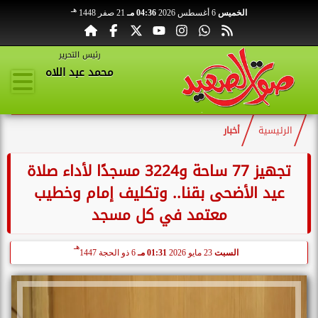
هـ
الخميس
6 أغسطس 2026
04:36 مـ
21 صفر 1448
رئيس التحرير
محمد عبد اللاه
الرئيسية
أخبار
تجهيز 77 ساحة و3224 مسجدًا لأداء صلاة
عيد الأضحى بقنا.. وتكليف إمام وخطيب
معتمد في كل مسجد
هـ
السبت
23 مايو 2026
01:31 مـ
6 ذو الحجة 1447