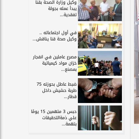
وكيل وزارة الصحة بقنا
يبدأ عمله بجولة
تفقدية...
في أول اجتماعاته ..
وكيل صحة قنا يناقش...
مصرع عاملين في انفجار
خزان مواد كيميائية
بمصنع...
ضبط عاطل بحوزته 75
طربة حشيش داخل
قطار...
حبس 3 متهمين 15 يومًا
علي ذمةالتحقيقات
بتهمة...