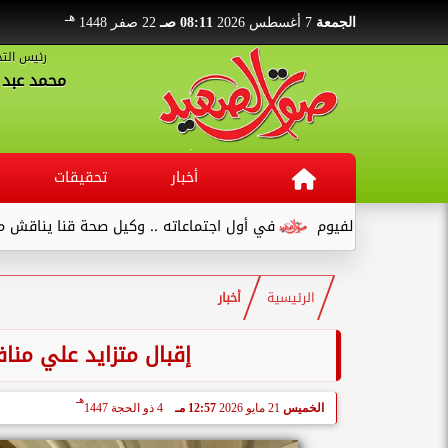
هـ
الجمعة
7 أغسطس 2026
08:11 صـ
22 صفر 1448
رئيس التح
محمد عبد ا
أخبار
تحقيقات
في أول اجتماعاته .. وكيل صحة قنا يناقش مع عدد من القيادات...
الرئيسية
أخبار
إقبال متزايد علي مناف
هـ
الخميس
21 مايو 2026
12:57 مـ
4 ذو الحجة 1447