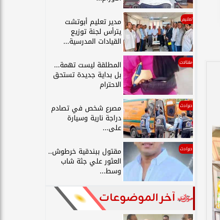
تعليم
مدير تعليم أبوتشت
يترأس لجنة توزيع
القيادات المدرسية...
مقالات
المطلقة ليست تهمة...
بل بداية جديدة تستحق
الاحترام
حوادث
مصرع شخص في تصادم
دراجة نارية وسيارة
على...
حوادث
مقتول ببندقية خرطوش..
العثور علي جثة شاب
وسط...
آخر الموضوعات