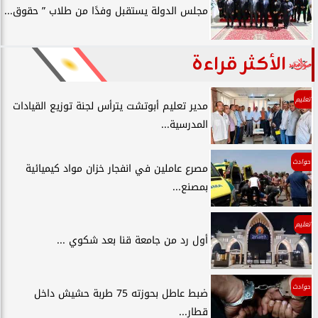
مجلس الدولة يستقبل وفدًا من طلاب ” حقوق...
الأكثر قراءة
تعليم
مدير تعليم أبوتشت يترأس لجنة توزيع القيادات
المدرسية...
حوادث
مصرع عاملين في انفجار خزان مواد كيميائية
بمصنع...
تعليم
أول رد من جامعة قنا بعد شكوي ...
حوادث
ضبط عاطل بحوزته 75 طربة حشيش داخل
قطار...