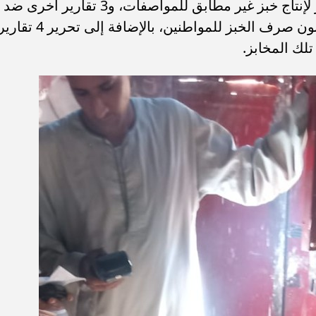
حيث قامت الأجهزة الرقابية بتحرير تقرير لإنتاج خبز غير مطابق للمواصفات، و3 تقارير أخرى ضد
مخابز خالفت التعليمات ولم تقم بإعطاء بون صرف الخبز للمواطنين، بالإضافة إلى تحرير 4 تق
تلك المخابز.