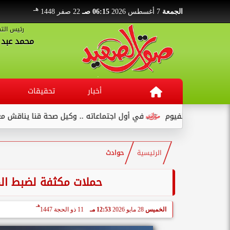
هـ
الجمعة
7 أغسطس 2026
06:15 صـ
22 صفر 1448
رئيس التح
محمد عبد ا
أخبار
تحقيقات
في أول اجتماعاته .. وكيل صحة قنا يناقش مع عدد من القيادات...
الرئيسية
حوادث
حملات مكثفة لضبط المخ
هـ
الخميس
28 مايو 2026
12:53 مـ
11 ذو الحجة 1447