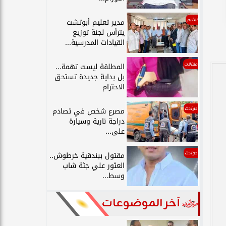
تعليم
مدير تعليم أبوتشت
يترأس لجنة توزيع
القيادات المدرسية...
مقالات
المطلقة ليست تهمة...
بل بداية جديدة تستحق
الاحترام
حوادث
مصرع شخص في تصادم
دراجة نارية وسيارة
على...
حوادث
مقتول ببندقية خرطوش..
العثور علي جثة شاب
وسط...
آخر الموضوعات