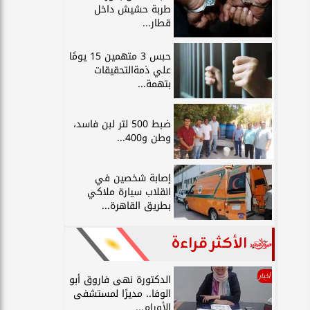
طربة حشيش داخل
قطار...
حبس 3 متهمين 15 يومًا
علي ذمةالتحقيقات
بتهمة...
ضبط 500 لتر لبن فاسد،
وطن و400...
إصابة شخصين في
انقلاب سيارة ملاكي
بطريق القاهرة...
الأكثر قراءة
أخبار
الدكتورة نهى فاروق أبو
الوفا.. مديرًا لمستشفى
الأورام...