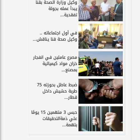
وكيل وزارة الصحة بقنا
يبدأ عمله بجولة
تفقدية...
في أول اجتماعاته ..
وكيل صحة قنا يناقش...
مصرع عاملين في انفجار
خزان مواد كيميائية
بمصنع...
ضبط عاطل بحوزته 75
طربة حشيش داخل
قطار...
حبس 3 متهمين 15 يومًا
علي ذمةالتحقيقات
بتهمة...