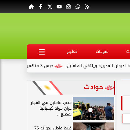
ت
منوعات
تعليم
لتقي العاملين.
حبس 3 متهمين 15 يومًا علي ذمةالتحقيقات بتهمة التنقيب عن الآثار داخل...
حوادث
مصرع عاملين في انفجار
خزان مواد كيميائية
بمصنع...
ضبط عاطل بحوزته 75