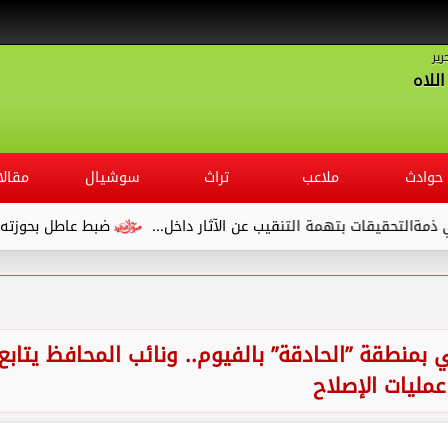
رير
للاه
حوادث
ملاعب
تراث
سوشيال
مقالا
ضبط عاطل بحوزته 75 طربة حشيش داخل قطار في قنا
نطقة ”الحادقة” بالفيوم.. ونائب المحافظ يتابع
عمليات الإصلاح