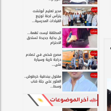
تعليم
مدير تعليم أبوتشت
يترأس لجنة توزيع
القيادات المدرسية...
مقالات
المطلقة ليست تهمة...
بل بداية جديدة تستحق
الاحترام
حوادث
مصرع شخص في تصادم
دراجة نارية وسيارة
على...
حوادث
مقتول ببندقية خرطوش..
العثور علي جثة شاب
وسط...
آخر الموضوعات