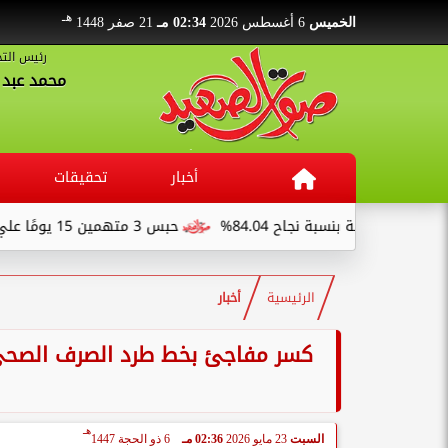
هـ
الخميس
6 أغسطس 2026
02:34 مـ
21 صفر 1448
رئيس التح
محمد عبد ا
أخبار
تحقيقات
84.0%
حبس 3 متهمين 15 يومًا علي ذمةالتحقيقات بتهمة التنقيب عن الآثار داخل...
الرئيسية
أخبار
كسر مفاجئ بخط طرد الصرف الصحي بم
هـ
السبت
23 مايو 2026
02:36 مـ
6 ذو الحجة 1447