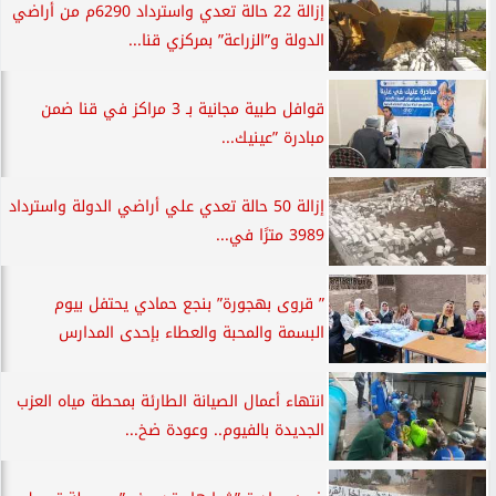
إزالة 22 حالة تعدي واسترداد 6290م من أراضي
الدولة و”الزراعة” بمركزي قنا...
قوافل طبية مجانية بـ 3 مراكز في قنا ضمن
مبادرة ”عينيك...
إزالة 50 حالة تعدي علي أراضي الدولة واسترداد
3989 مترًا في...
” قروى بهجورة” بنجع حمادي يحتفل بيوم
البسمة والمحبة والعطاء بإحدى المدارس
انتهاء أعمال الصيانة الطارئة بمحطة مياه العزب
الجديدة بالفيوم.. وعودة ضخ...