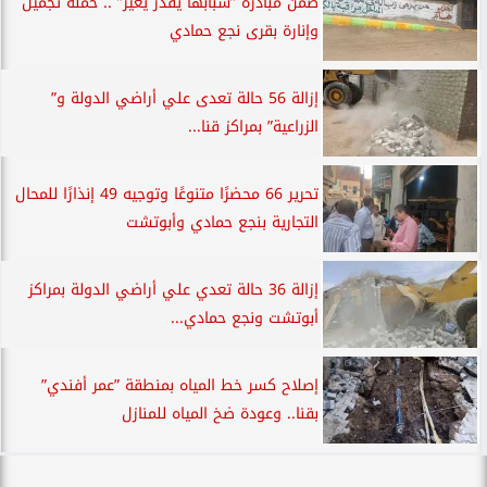
ضمن مبادرة ”شبابها يقدر يغير” .. حملة تجميل
وإنارة بقرى نجع حمادي
إزالة 56 حالة تعدى علي أراضي الدولة و”
الزراعية” بمراكز قنا...
تحرير 66 محضرًا متنوعًا وتوجيه 49 إنذارًا للمحال
التجارية بنجع حمادي وأبوتشت
إزالة 36 حالة تعدي علي أراضي الدولة بمراكز
أبوتشت ونجع حمادي...
إصلاح كسر خط المياه بمنطقة ”عمر أفندي”
بقنا.. وعودة ضخ المياه للمنازل