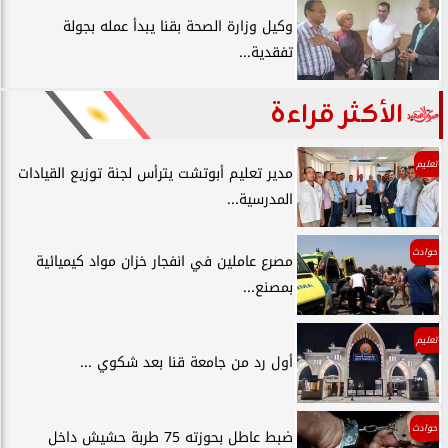
وكيل وزارة الصحة بقنا يبدأ عمله بجولة
تفقدية...
الأكثر قراءة
تعليم
مدير تعليم أبوتشت يترأس لجنة توزيع القيادات
المدرسية...
حوادث
مصرع عاملين في انفجار خزان مواد كيميائية
بمصنع...
تعليم
أول رد من جامعة قنا بعد شكوي ...
حوادث
ضبط عاطل بحوزته 75 طربة حشيش داخل