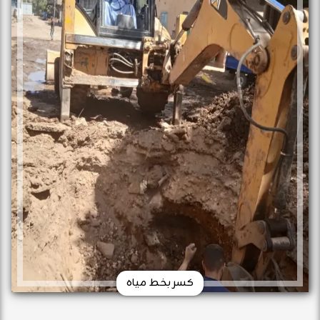
كسر بخط مياه