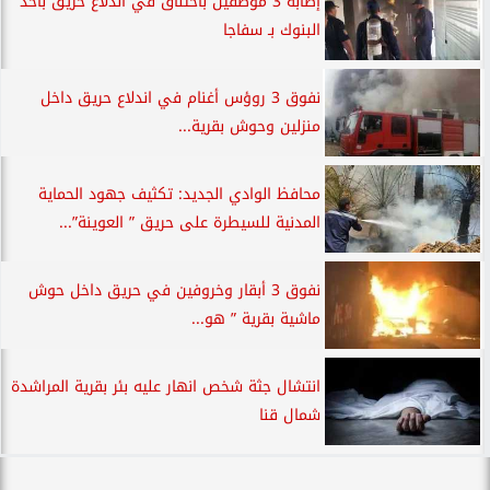
إصابة 3 موظفين باختناق في اندلاع حريق بأحد
البنوك بـ سفاجا
نفوق 3 روؤس أغنام في اندلاع حريق داخل
منزلين وحوش بقرية...
محافظ الوادي الجديد: تكثيف جهود الحماية
المدنية للسيطرة على حريق ” العوينة”...
نفوق 3 أبقار وخروفين في حريق داخل حوش
ماشية بقرية ” هو...
انتشال جثة شخص انهار عليه بئر بقرية المراشدة
شمال قنا