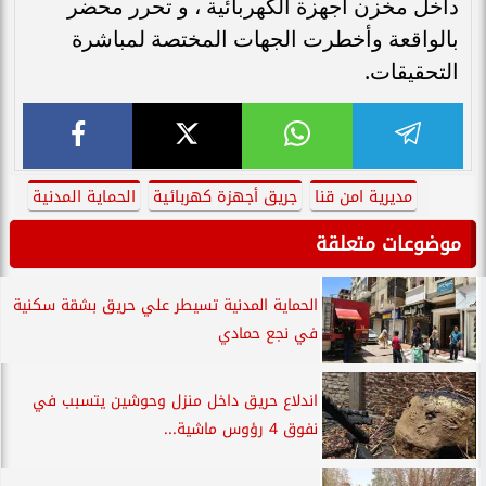
داخل مخزن أجهزة الكهربائية ، و تحرر محضر
بالواقعة وأخطرت الجهات المختصة لمباشرة
التحقيقات.
مديرية امن قنا
جريق أجهزة كهربائية
الحماية المدنية
موضوعات متعلقة
الحماية المدنية تسيطر علي حريق بشقة سكنية
في نجع حمادي
اندلاع حريق داخل منزل وحوشين يتسبب في
نفوق 4 رؤوس ماشية...