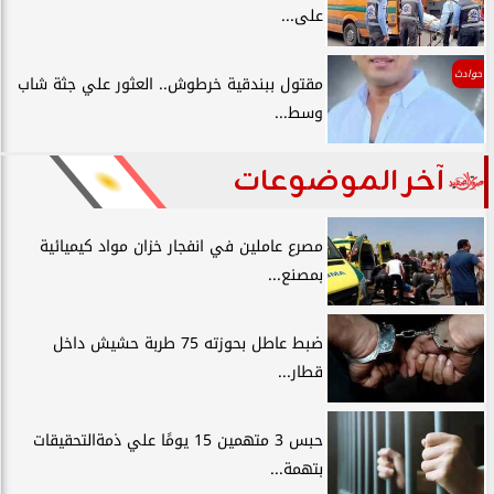
على...
حوادث
مقتول ببندقية خرطوش.. العثور علي جثة شاب
وسط...
آخر الموضوعات
مصرع عاملين في انفجار خزان مواد كيميائية
بمصنع...
ضبط عاطل بحوزته 75 طربة حشيش داخل
قطار...
حبس 3 متهمين 15 يومًا علي ذمةالتحقيقات
بتهمة...