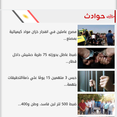
حوادث
مصرع عاملين في انفجار خزان مواد كيميائية
بمصنع...
ضبط عاطل بحوزته 75 طربة حشيش داخل
قطار...
حبس 3 متهمين 15 يومًا علي ذمةالتحقيقات
بتهمة...
ضبط 500 لتر لبن فاسد، وطن و400...