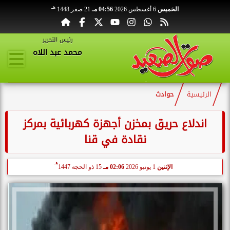
هـ
الخميس
6 أغسطس 2026
04:56 مـ
21 صفر 1448
رئيس التحرير
محمد عبد اللاه
الرئيسية
حوادث
اندلاع حريق بمخزن أجهزة كهربائية بمركز
نقادة في قنا
هـ
الإثنين
1 يونيو 2026
02:06 مـ
15 ذو الحجة 1447