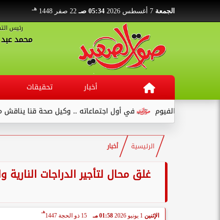
هـ
الجمعة
7 أغسطس 2026
05:34 صـ
22 صفر 1448
رئيس التح
محمد عبد ا
أخبار
تحقيقات
في أول اجتماعاته .. وكيل صحة قنا يناقش مع عدد من القيادات...
الرئيسية
أخبار
غلق محال لتأجير الدراجات النارية 
هـ
الإثنين
1 يونيو 2026
01:58 مـ
15 ذو الحجة 1447