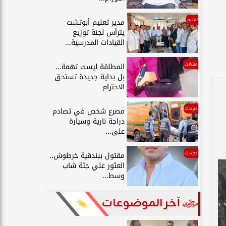
تعليم
مدير تعليم أبوتشت
يترأس لجنة توزيع
القيادات المدرسية...
مقالات
المطلقة ليست تهمة...
بل بداية جديدة تستحق
الاحترام
حوادث
مصرع شخص في تصادم
دراجة نارية وسيارة
على...
حوادث
مقتول ببندقية خرطوش..
العثور علي جثة شاب
وسط...
آخر الموضوعات