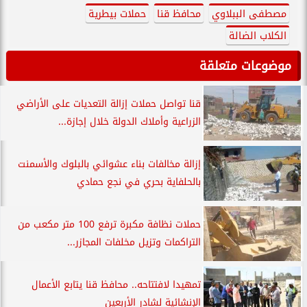
مصطفى الببلاوي
محافظ قنا
حملات بيطرية
الكلاب الضالة
موضوعات متعلقة
قنا تواصل حملات إزالة التعديات على الأراضي
الزراعية وأملاك الدولة خلال إجازة...
إزالة مخالفات بناء عشوائي بالبلوك والأسمنت
بالحلفاية بحري في نجع حمادي
حملات نظافة مكبرة ترفع 100 متر مكعب من
التراكمات وتزيل مخلفات المجازر...
تمهيدا لافتتاحه.. محافظ قنا يتابع الأعمال
الإنشائية لشادر الأربعين