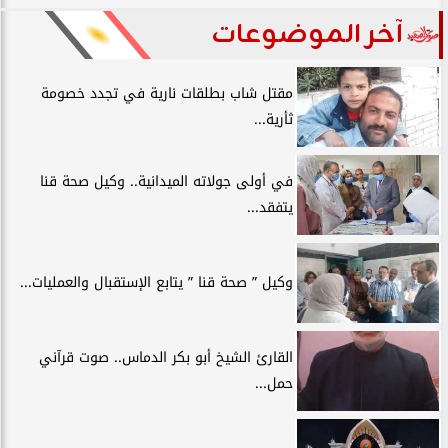
آخر الموضوعات
مقتل شاب بطلقات نارية في تجدد خصومة
ثأرية...
في أولى جولاته الميدانية.. وكيل صحة قنا
يتفقد...
وكيل ” صحة قنا ” يتابع الإستقبال والعمليات...
القارئ الشيخ أبو بكر الدماس.. صوت قرآني
حمل...