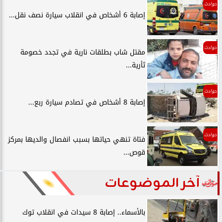
حوادث
إصابة 6 أشخاص في انقلاب سيارة نصف نقل...
حوادث
مقتل شاب بطلقات نارية في تجدد خصومة
ثأرية...
حوادث
إصابة 8 أشخاص في تصادم سيارة ربع...
حوادث
فتاة تنهي حياتها بسبب انفصال والديها بمركز
قوص...
آخر الموضوعات
بالأسماء.. إصابة 8 سيدات في انقلاب توك