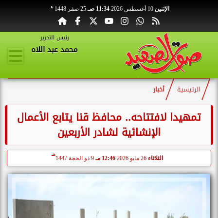
هـ
الإثنين
10 أغسطس 2026
11:34 صـ
25 صفر 1448
رئيس التحرير
محمد عبد اللاه
الرئيسية
أخبار
تمهيدا لافتتاحه.. محافظ قنا يتابع الأعمال
الإنشائية لشادر الأربعين
هـ
الثلاثاء
26 مايو 2026
12:46 مـ
9 ذو الحجة 1447