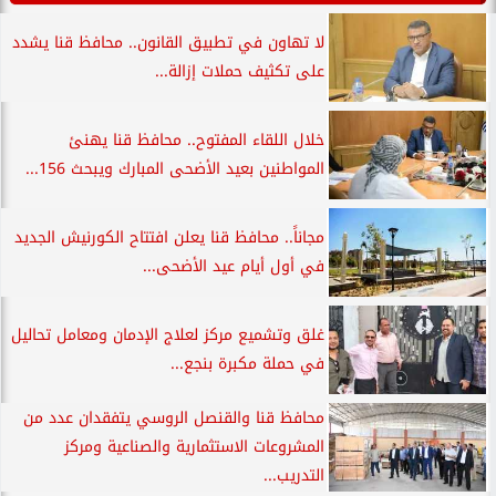
لا تهاون في تطبيق القانون.. محافظ قنا يشدد
على تكثيف حملات إزالة...
خلال اللقاء المفتوح.. محافظ قنا يهنئ
المواطنين بعيد الأضحى المبارك ويبحث 156...
مجاناً.. محافظ قنا يعلن افتتاح الكورنيش الجديد
في أول أيام عيد الأضحى...
غلق وتشميع مركز لعلاج الإدمان ومعامل تحاليل
في حملة مكبرة بنجع...
محافظ قنا والقنصل الروسي يتفقدان عدد من
المشروعات الاستثمارية والصناعية ومركز
التدريب...