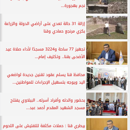
نجم بهجورة...
إزالة 31 حالة تعدي على أراضي الدولة والزراعة
بكزي مرنجع حمادي وقنا
تجهيز 77 ساحة و3224 مسجدًا لأداء صلاة عيد
الأضحى بقنا.. وتكليف إمام...
محافظ قنا يسلم عقود تقنين جديدة لواضعي
اليد ويوجه بتسهيل الإجراءات للمواطنين...
بحضور والدته وأفراد أسرته.. الببلاوي يفتتح
مسجد الشهيد المقدم أحمد عبد...
بيطري قنا : حملات مكثفة للتفتيش على اللحوم