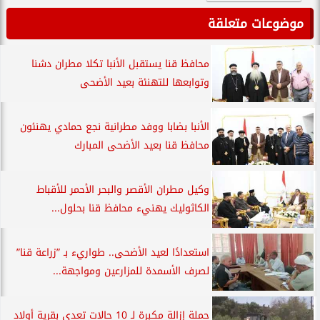
موضوعات متعلقة
محافظ قنا يستقبل الأنبا تكلا مطران دشنا
وتوابعها للتهنئة بعيد الأضحى
الأنبا بضابا ووفد مطرانية نجع حمادي يهنئون
محافظ قنا بعيد الأضحى المبارك
وكيل مطران الأقصر والبحر الأحمر للأقباط
الكاثوليك يهنيء محافظ قنا بحلول...
استعدادًا لعيد الأضحى.. طواريء بـ ”زراعة قنا”
لصرف الأسمدة للمزارعين ومواجهة...
حملة إزالة مكبرة لـ 10 حالات تعدي بقرية أولاد