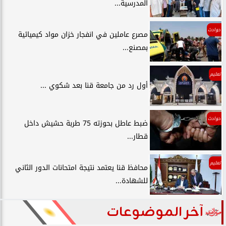
المدرسية...
حوادث
مصرع عاملين في انفجار خزان مواد كيميائية
بمصنع...
تعليم
أول رد من جامعة قنا بعد شكوي ...
حوادث
ضبط عاطل بحوزته 75 طربة حشيش داخل
قطار...
تعليم
محافظ قنا يعتمد نتيجة امتحانات الدور الثاني
للشهادة...
آخر الموضوعات