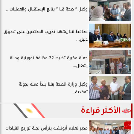
وكيل ” صحة قنا ” يتابع الإستقبال والعمليات...
محافظ قنا يشهد تدريب المختصين على تطبيق
دليل...
حملة مكبرة تضبط 32 مخالفة تموينية وحالة
إشغال...
وكيل وزارة الصحة بقنا يبدأ عمله بجولة
تفقدية...
الأكثر قراءة
تعليم
مدير تعليم أبوتشت يترأس لجنة توزيع القيادات