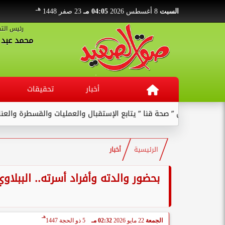
هـ
السبت
8 أغسطس 2026
04:05 مـ
23 صفر 1448
رئيس التح
محمد عبد ا
أخبار
تحقيقات
 قنا ” يتابع الإستقبال والعمليات والقسطرة والعنايات بالمستشفى ...
الرئيسية
أخبار
بحضور والدته وأفراد أسرته.. الببلا
هـ
الجمعة
22 مايو 2026
02:32 مـ
5 ذو الحجة 1447