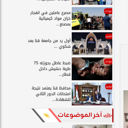
حوادث
مصرع عاملين في انفجار
خزان مواد كيميائية
بمصنع...
تعليم
أول رد من جامعة قنا بعد
شكوي ...
حوادث
ضبط عاطل بحوزته 75
طربة حشيش داخل
قطار...
تعليم
محافظ قنا يعتمد نتيجة
امتحانات الدور الثاني
للشهادة...
آخر الموضوعات