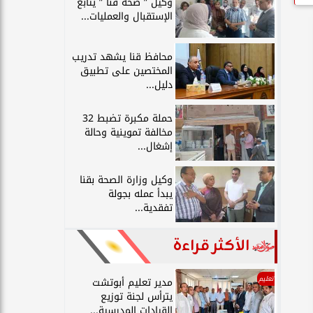
وكيل ” صحة قنا ” يتابع
الإستقبال والعمليات...
محافظ قنا يشهد تدريب
المختصين على تطبيق
دليل...
حملة مكبرة تضبط 32
مخالفة تموينية وحالة
إشغال...
وكيل وزارة الصحة بقنا
يبدأ عمله بجولة
تفقدية...
الأكثر قراءة
تعليم
مدير تعليم أبوتشت
يترأس لجنة توزيع
القيادات المدرسية...